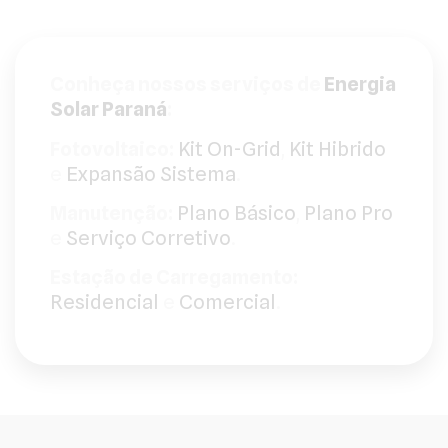
a solução que precisa.
Conheça nossos serviços de
Energia
Solar Paraná
:
Fotovoltaico:
Kit On-Grid
,
Kit Hibrido
e
Expansão Sistema
.
Manutenção:
Plano Básico
,
Plano Pro
e
Serviço Corretivo
.
Estação de Carregamento:
Residencial
e
Comercial
.