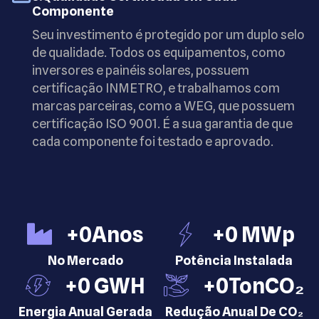
Componente
Seu investimento é protegido por um duplo selo
de qualidade. Todos os equipamentos, como
inversores e painéis solares, possuem
certificação INMETRO, e trabalhamos com
marcas parceiras, como a WEG, que possuem
certificação ISO 9001. É a sua garantia de que
cada componente foi testado e aprovado.
+
0
Anos
+
0
 MWp
No Mercado
Potência Instalada
+
0
 GWH
+
0
TonCO₂
Energia Anual Gerada
Redução Anual De CO₂