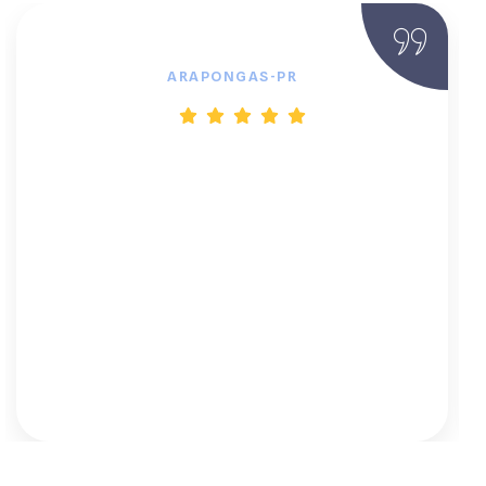
Rodigo C., Supermercado
ARAPONGAS-PR
"Contratei o plano com o App de
monitoramento e foi a melhor decisão. É
uma tranquilidade saber que eles estão
de olho no meu sistema 24h por dia. Me
ligaram para avisar de uma pequena
oscilação que eu nem tinha notado e já
agendaram a verificação. É esse tipo de
serviço proativo que eu buscava."