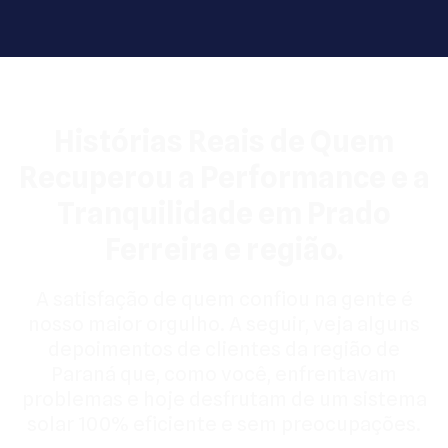
Histórias Reais de Quem
Recuperou a Performance e a
Tranquilidade em Prado
Ferreira e região.
A satisfação de quem confiou na gente é
nosso maior orgulho. A seguir, veja alguns
depoimentos de clientes da região de
Paraná que, como você, enfrentavam
problemas e hoje desfrutam de um sistema
solar 100% eficiente e sem preocupações.