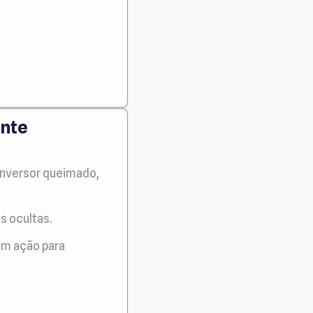
ente
(inversor queimado,
s ocultas.
em ação para