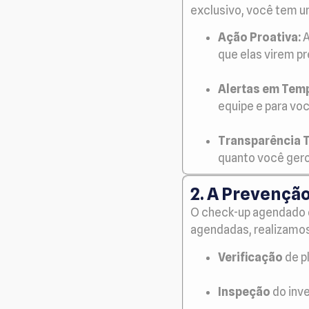
exclusivo, você tem 
Ação Proativa:
A
que elas virem pr
Alertas em Temp
equipe e para voc
Transparência T
quanto você gero
2. A Prevençã
O check-up agendado q
agendadas, realizamos 
Verificação
de p
Inspeção
do inve