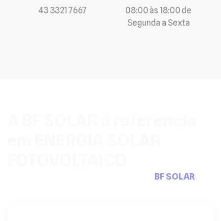
43 3321 7667
08:00 às 18:00 de
Segunda a Sexta
A BF SOLAR é referencia
em ENERGIA SOLAR
FOTOVOLTAICO
Pensou em sistemas fotovoltaicos a
BF SOLAR
tem
a solução que precisa.