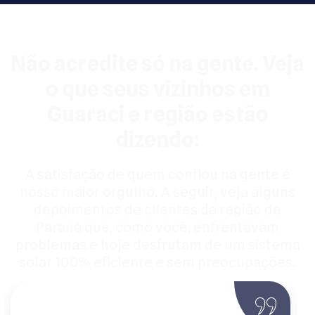
Não acredite só na gente. Veja
o que seus vizinhos em
Guaraci e região estão
dizendo:
A satisfação de quem confiou na gente é
nosso maior orgulho. A seguir, veja alguns
depoimentos de clientes da região de
Paraná que, como você, enfrentavam
problemas e hoje desfrutam de um sistema
solar 100% eficiente e sem preocupações.
João Paulo, Proprietário de Residência