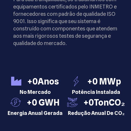
equipamentos certificados pelo INMETRO e
fornecedores com padrão de qualidade ISO
9001. Isso significa que seu sistema é
construído com componentes que atendem
aos mais rigorosos testes de segurança e
qualidade do mercado.
+
0
Anos
+
0
 MWp
No Mercado
Potência Instalada
+
0
 GWH
+
0
TonCO₂
Energia Anual Gerada
Redução Anual De CO₂