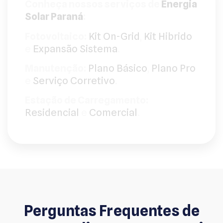
Conheça nossos serviços de
Energia
Solar Paraná
:
Fotovoltaico:
Kit On-Grid
,
Kit Hibrido
e
Expansão Sistema
.
Manutenção:
Plano Básico
,
Plano Pro
e
Serviço Corretivo
.
Estação de Carregamento:
Residencial
e
Comercial
.
Perguntas Frequentes de