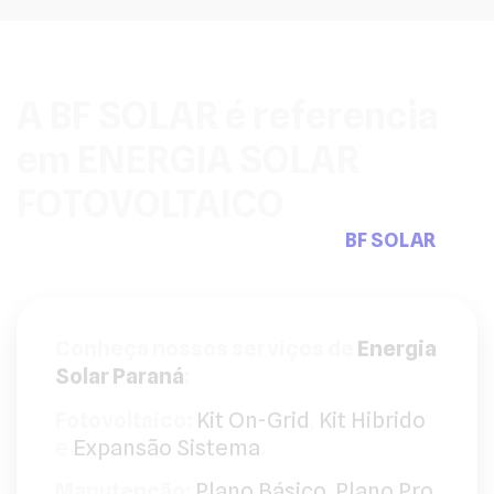
A BF SOLAR é referencia
em ENERGIA SOLAR
FOTOVOLTAICO
Pensou em sistemas fotovoltaicos a
BF SOLAR
tem
a solução que precisa.
Conheça nossos serviços de
Energia
Solar Paraná
:
Fotovoltaico:
Kit On-Grid
,
Kit Hibrido
e
Expansão Sistema
.
Manutenção:
Plano Básico
,
Plano Pro