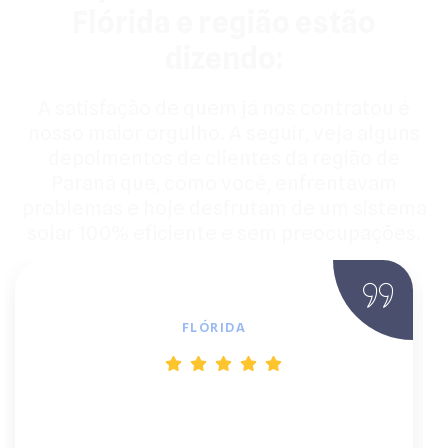
Flórida e região estão
dizendo:
A satisfação de quem já nos contratou é
nosso maior orgulho. A seguir, veja alguns
depoimentos de clientes da região de
Paraná que, como você, enfrentavam
problemas e hoje desfrutam de um sistema
solar 100% eficiente e sem preocupações.
Rodigo C., Supermercado
FLÓRIDA
"Contratei o plano com o App de
monitoramento e foi a melhor decisão. É