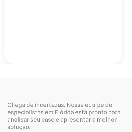
uma tranquilidade saber que eles estão
de olho no meu sistema 24h por dia. Me
ligaram para avisar de uma pequena
oscilação que eu nem tinha notado e já
agendaram a verificação. É esse tipo de
serviço proativo que eu buscava."
Chega de incertezas. Nossa equipe de
especialistas em Flórida está pronta para
analisar seu caso e apresentar a melhor
solução.