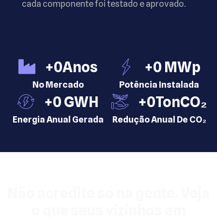
cada componente foi testado e aprovado.
+
0
Anos
+
0
 MWp
No Mercado
Potência Instalada
+
0
 GWH
+
0
TonCO₂
Energia Anual Gerada
Redução Anual De CO₂
Não acredite só na gente. Veja
o que seus vizinhos em