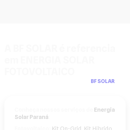
A BF SOLAR é referencia
em ENERGIA SOLAR
FOTOVOLTAICO
Pensou em sistemas fotovoltaicos a
BF SOLAR
tem
a solução que precisa.
Conheça nossos serviços de
Energia
Solar Paraná
:
Fotovoltaico:
Kit On-Grid
,
Kit Hibrido