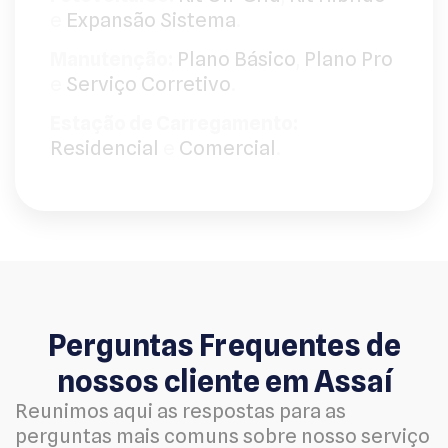
e
Expansão Sistema
.
Manutenção:
Plano Básico
,
Plano Pro
e
Serviço Corretivo
.
Estação de Carregamento:
Residencial
e
Comercial
.
Perguntas Frequentes de
nossos cliente em Assaí
Reunimos aqui as respostas para as
perguntas mais comuns sobre nosso serviço