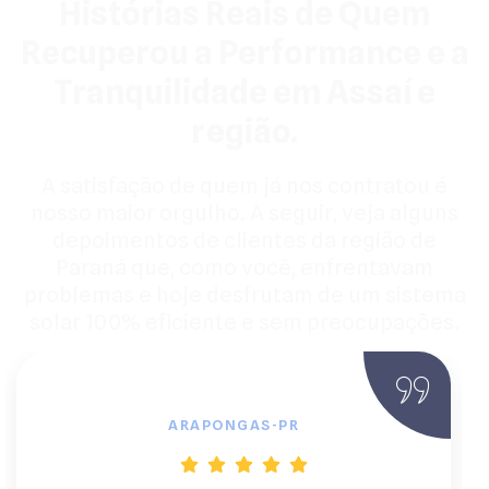
Histórias Reais de Quem
Recuperou a Performance e a
Tranquilidade em Assaí e
região.
A satisfação de quem já nos contratou é
nosso maior orgulho. A seguir, veja alguns
depoimentos de clientes da região de
Paraná que, como você, enfrentavam
problemas e hoje desfrutam de um sistema
solar 100% eficiente e sem preocupações.
Cleber C., Dentista
ARAPONGAS-PR