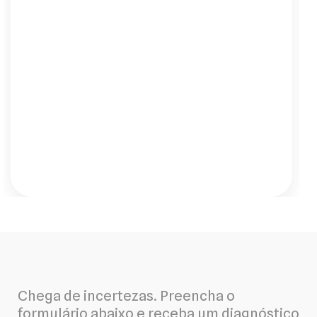
"Contratei o plano com o App de
monitoramento e foi a melhor decisão. É
uma tranquilidade saber que eles estão
de olho no meu sistema 24h por dia. Me
ligaram para avisar de uma pequena
oscilação que eu nem tinha notado e já
agendaram a verificação. É esse tipo de
serviço proativo que eu buscava."
Chega de incertezas. Preencha o
formulário abaixo e receba um diagnóstico