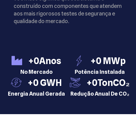
construído com componentes que atendem
aos mais rigorosos testes de segurança e
qualidade do mercado.
+
0
Anos
+
0
 MWp
No Mercado
Potência Instalada
+
0
 GWH
+
0
TonCO₂
Energia Anual Gerada
Redução Anual De CO₂