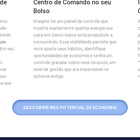
 de
Centro de Comando no seu
Bolso
como
Imagine ter um painel de controle que
A
isão
mostra exatamente quanta energia sua
c
irindo
casa em Santo Inácio está produzindo e
p
 um
consumindo. Essa visibilidade permite que
p
 Em vez
você ajuste seus hábitos, identifique
i
oportunidades de economia e tenha um
f
m
controle granular sobre seus recursos, um
"
erar
nível de gestão que era impensável no
u
 seu
sistema antigo.
r
ma que
DESCOBRIR MEU POTENCIAL DE ECONOMIA