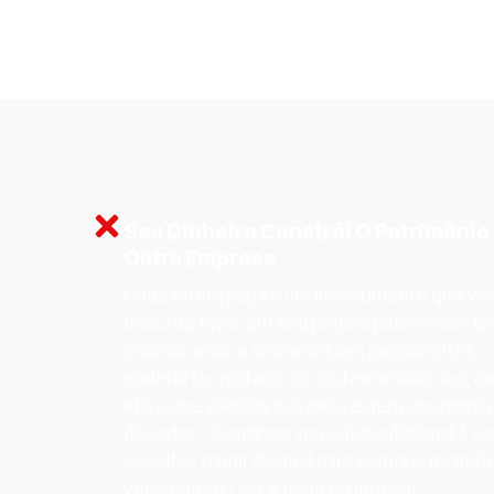
Seu Dinheiro Constrói O Patrimônio
Outra Empresa
Cada fatura paga é um investimento que vo
deixa de fazer em seu próprio patrimônio. E
poucos anos, a soma desses pagamentos
poderia ter quitado um sistema solar seu, u
ativo que valoriza sua casa e gera economia
décadas. Continuar na rede tradicional é 
escolher pagar aluguel para sempre, quando
você poderia ser o dono do imóvel.