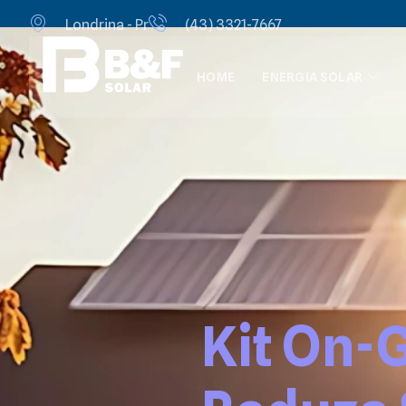
Londrina - Pr
(43) 3321-7667
HOME
ENERGIA SOLAR
Kit On-G