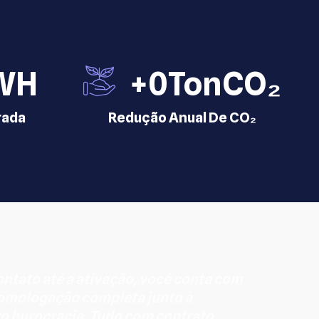
WH
+
0
TonCO₂
rada
Redução Anual De CO₂
ontato até a ativação, você conta com
homologação completa junto à
ro burocracia. Tudo com contrato