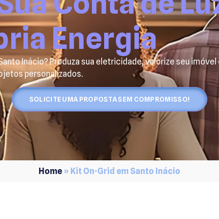
Sua Conta de Lu
pria Energia
anto Inácio? Produza sua eletricidade, valorize seu imóvel
ojetos personalizados.
SOLICITE UMA PROPOSTA SEM COMPROMISSO!
Home
»
Kit On-Grid em Santo Inácio