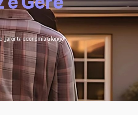
z e Gere
 e garanta economia a longo