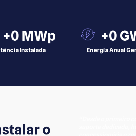
+
0
 MWp
+
0
 G
tência Instalada
Energia Anual Ge
“Desde o primeiro c
stalar o
suporte dedicado, 
concessionária e ze