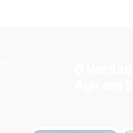
 De
O Verdad
cê
Agir em S
m
O que parece ser apenas 
m
problemas que silenciosa
 por
esses problemas é o prime
como
independência energética