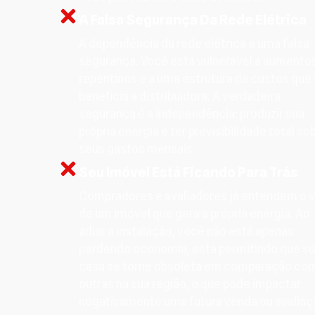
A Falsa Segurança Da Rede Elétrica
A dependência da rede elétrica é uma falsa
segurança. Você está vulnerável a aumento
repentinos e a uma estrutura de custos que
beneficia a distribuidora. A verdadeira
segurança é a independência: produzir sua
própria energia e ter previsibilidade total so
seus gastos mensais.
Seu Imóvel Está Ficando Para Trás
Compradores e avaliadores já entendem o v
de um imóvel que gera a própria energia. Ao
adiar a instalação, você não está apenas
perdendo economia, está permitindo que s
casa se torne obsoleta em comparação co
outras na sua região, o que pode impactar
negativamente uma futura venda ou avaliaç