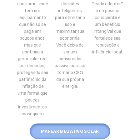
que some, você
decisões
"early adopter"
tem um
inteligentes
e de pessoa
equipamento
para otimizar o
consciente é
que não só se
uso e
um benefício
paga em
maximizar sua
intangível que
poucos anos,
economia.
fortalece sua
mas que
Você deixa de
reputação e
continua a
ser um
influência local.
gerar valor real
consumidor
por décadas,
passivo para se
protegendo seu
tornar o CEO
patrimônio da
da sua própria
inflação de
energia.
uma forma que
poucos
investimentos
conseguem.
MAPEAR MEU ATIVO SOLAR