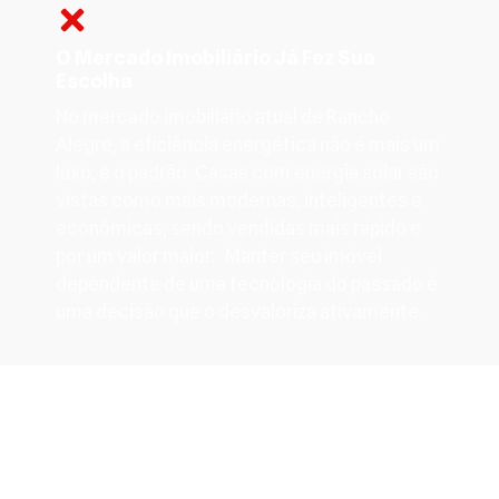
O Mercado Imobiliário Já Fez Sua
Escolha
No mercado imobiliário atual de Rancho
Alegre, a eficiência energética não é mais um
luxo, é o padrão. Casas com energia solar são
vistas como mais modernas, inteligentes e
econômicas, sendo vendidas mais rápido e
por um valor maior. Manter seu imóvel
dependente de uma tecnologia do passado é
uma decisão que o desvaloriza ativamente.