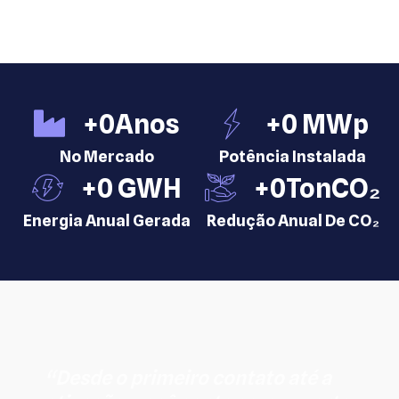
+
0
Anos
+
0
 MWp
No Mercado
Potência Instalada
+
0
 GWH
+
0
TonCO₂
Energia Anual Gerada
Redução Anual De CO₂
“Desde o primeiro contato até a