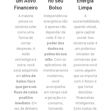
um Ativo
no seu
Energia
Financeiro
Bolso
Limpa
A maioria
Independência
A
pensa no
energética não
sustentabilidade,
sistema solar
é apenas não
quando visível,
como uma
depender da
gera capital
forma de
rede. É ter o
social. Seu
cortar
poder dos
sistema solar é
despesas. A
dados na
um poderoso
visão
palma da sua
iniciador de
estratégica é
mão
. Com os
conversas que
outra: você
aplicativos de
posiciona você
está adquirindo
monitoramento
como alguém
um
ativo de
modernos,
que se importa
baixo risco
você
com o futuro e
que gera um
acompanha
que toma
fluxo de caixa
em tempo real
decisões
positivo
a geração e o
financeiras
imediato
. Em
consumo,
inteligentes.
vez de dinheiro
tomando
Este status de