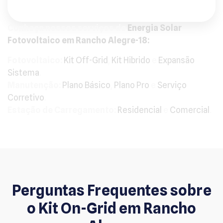
Conheça nossos serviços de
Energia Solar
Fotovoltaico em Rancho Alegre-18:
Fotovoltaico:
Kit Off-Grid
,
Kit Hibrido
e
Expansão
Sistema
.
Manutenção:
Plano Básico
,
Plano Pro
e
Serviço
Corretivo
.
Estação de Carregamento:
Residencial
e
Comercial
.
Perguntas Frequentes sobre
o Kit On-Grid em Rancho