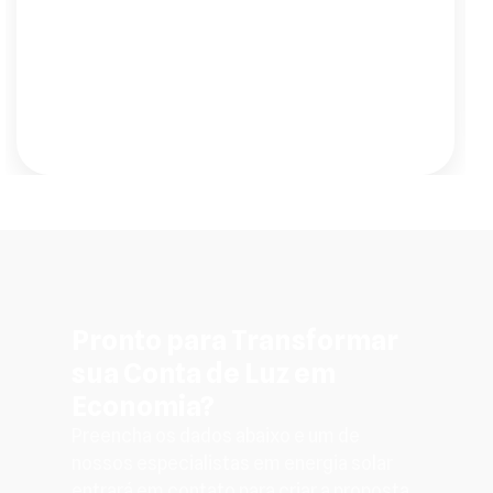
tomei. Em dois meses, minha conta caiu
de R$ 620 para R$ 48. E o melhor: fiz tudo
sem sair de casa. Atendimento impecável
e instalação super rápida."
Pronto para Transformar
sua Conta de Luz em
Economia?
Preencha os dados abaixo e um de
nossos especialistas em energia solar
entrará em contato para criar a proposta