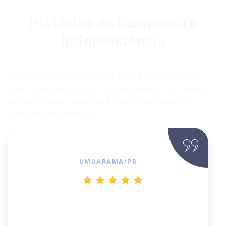
Histórias de Economia e
Independência
A maior prova da nossa qualidade é a satisfação de
quem já instalou. Estes são depoimentos de famílias e
empresas que, como você, decidiram assumir o
controle da sua energia.
Marcelo
UMUARAMA/PR
"Instalar o sistema fotovoltaico foi uma
das melhores decisões financeiras que já