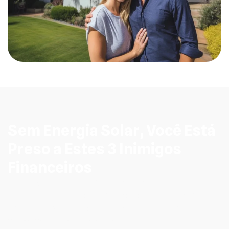
Sem Energia Solar, Você Está
Preso a Estes 3 Inimigos
Financeiros
Muitas vezes, os maiores inimigos do seu patrimônio
são aqueles que se disfarçam de despesas mensais
“normais”. A seguir, detalhamos os três principais
adversários que você enfrenta ao continuar