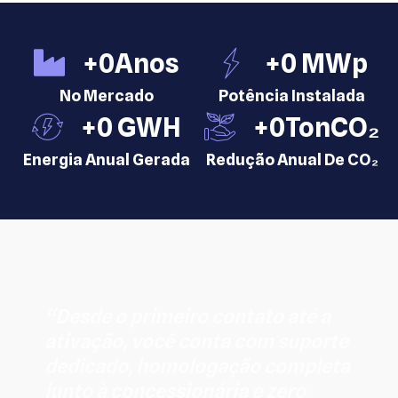
+
0
Anos
+
0
 MWp
No Mercado
Potência Instalada
+
0
 GWH
+
0
TonCO₂
Energia Anual Gerada
Redução Anual De CO₂
“Desde o primeiro contato até a
ativação, você conta com suporte
dedicado, homologação completa
junto à concessionária e zero