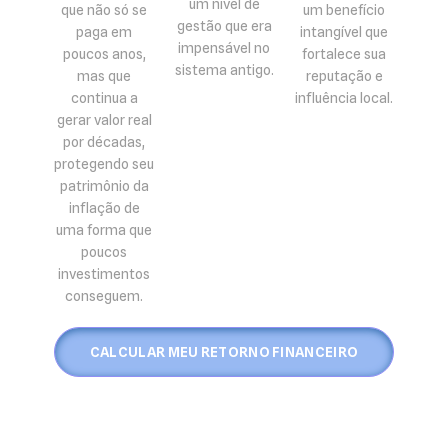
um nível de
que não só se
um benefício
gestão que era
paga em
intangível que
impensável no
poucos anos,
fortalece sua
sistema antigo.
mas que
reputação e
continua a
influência local.
gerar valor real
por décadas,
protegendo seu
patrimônio da
inflação de
uma forma que
poucos
investimentos
conseguem.
CALCULAR MEU RETORNO FINANCEIRO