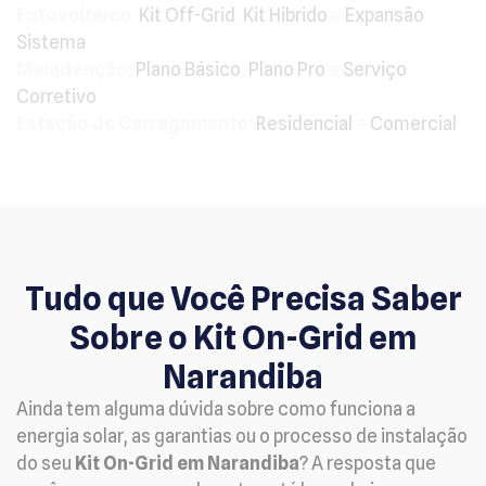
Fotovoltaico:
Kit Off-Grid
,
Kit Hibrido
e
Expansão
Sistema
.
Manutenção:
Plano Básico
,
Plano Pro
e
Serviço
Corretivo
.
Estação de Carregamento:
Residencial
e
Comercial
.
Tudo que Você Precisa Saber
Sobre o Kit On-Grid em
Narandiba
Ainda tem alguma dúvida sobre como funciona a
energia solar, as garantias ou o processo de instalação
do seu
Kit On-Grid em Narandiba
? A resposta que