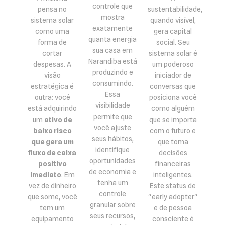
controle que
pensa no
sustentabilidade,
mostra
sistema solar
quando visível,
exatamente
como uma
gera capital
quanta energia
forma de
social. Seu
sua casa em
cortar
sistema solar é
Narandiba está
despesas. A
um poderoso
produzindo e
visão
iniciador de
consumindo.
estratégica é
conversas que
Essa
outra: você
posiciona você
visibilidade
está adquirindo
como alguém
permite que
um
ativo de
que se importa
você ajuste
baixo risco
com o futuro e
seus hábitos,
que gera um
que toma
identifique
fluxo de caixa
decisões
oportunidades
positivo
financeiras
de economia e
imediato
. Em
inteligentes.
tenha um
vez de dinheiro
Este status de
controle
que some, você
"early adopter"
granular sobre
tem um
e de pessoa
seus recursos,
equipamento
consciente é