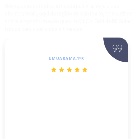
Não apenas acredite na nossa palavra. Veja o que
clientes reais, aqui da região de São Paulo, têm a dizer
sobre a transformação que um Kit On-Grid da BF Solar
trouxe para suas vidas e finanças.
Marcelo
UMUARAMA/PR
"Instalar o sistema fotovoltaico foi uma
das melhores decisões financeiras que já
tomei. Em dois meses, minha conta caiu
de R$ 620 para R$ 48. E o melhor: fiz tudo
sem sair de casa. Atendimento impecável
e instalação super rápida."