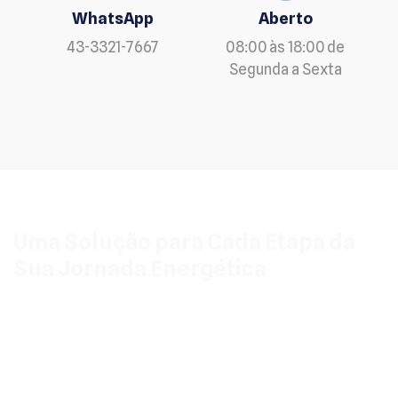
WhatsApp
Aberto
43-3321-7667
08:00 às 18:00 de
Segunda a Sexta
Uma Solução para Cada Etapa da
Sua Jornada Energética
Seu foco agora é a solução em Kit On-Grid em
Narandiba, e somos especialistas nisso. Mas nossa
expertise vai além. Queremos que você saiba que, para
qualquer necessidade futura de energia, a BF Solar
tem a tecnologia e o conhecimento para te atender.