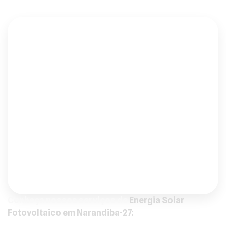
Conheça o nosso universo de soluções:
Kit Off Grid Em Narandiba
Saber mais
Kit Hibrido Em Narandiba
Saber mais
Expansão Sistema Em Narandiba
Saber mais
Conheça nossos serviços de
Energia Solar
Fotovoltaico em Narandiba-27: