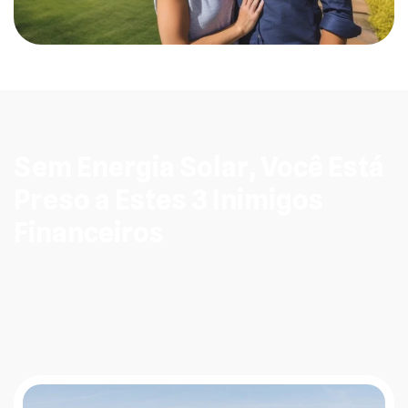
Sem Energia Solar, Você Está
Preso a Estes 3 Inimigos
Financeiros
A dependência da rede elétrica tradicional
em Narandiba vai muito além da conta de luz no fim do
mês. Vamos expor como essa dependência afeta
diretamente seu bolso, seu controle e o valor do seu
imóvel.