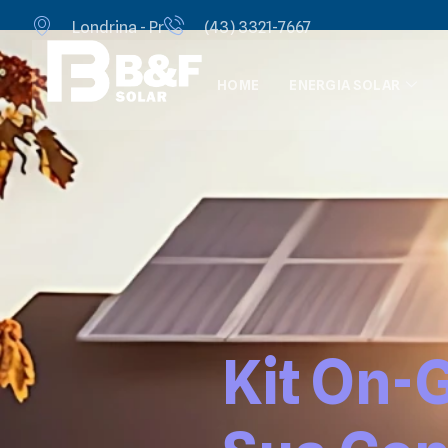
Londrina - Pr
(43) 3321-7667
HOME
ENERGIA SOLAR
Kit On-