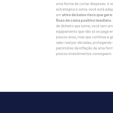
uma forma de cortar despesas. A v
estratégica é outra: você está adqu
um
ativo de baixo risco que gera
fluxo de caixa positivo imediato
.
de dinheiro que some, você tem um
equipamento que não só se paga e
poucos anos, mas que continua a g
valor real por décadas, protegendo
patrimônio da inflação de uma for
poucos investimentos conseguem.