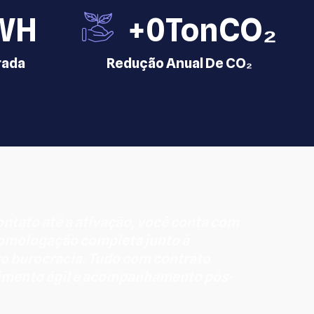
WH
+
0
TonCO₂
rada
Redução Anual De CO₂
ontato até a ativação, você conta com
homologação completa junto à
ro burocracia. Tudo com contrato
dimento ágil e acompanhamento pós-