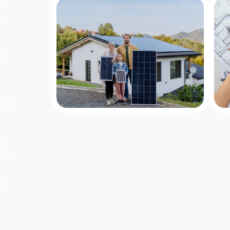
s
 só
bre
alor
ua
m as
ão.