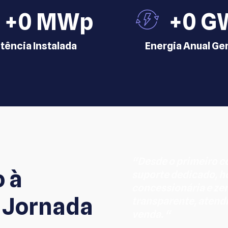
+
0
 MWp
+
0
 G
tência Instalada
Energia Anual Ge
“Desde o primeiro c
o à
suporte dedicado, 
concessionária e ze
 Jornada
transparente, aten
venda. “