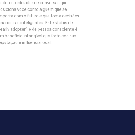
oderoso iniciador de conversas que
osiciona você como alguém que se
mporta com o futuro e que toma decisões
inanceiras inteligentes. Este status de
early adopter" e de pessoa consciente é
m benefício intangível que fortalece sua
eputação e influência local.