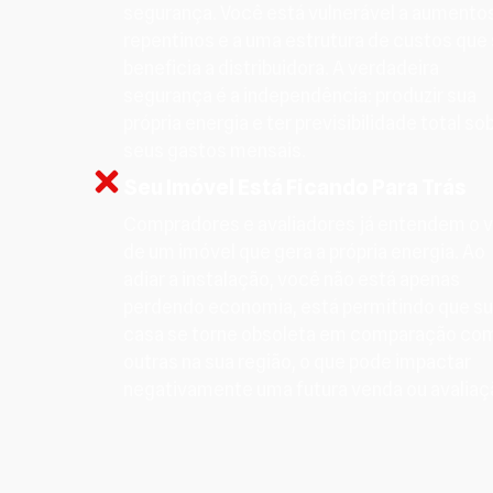
segurança. Você está vulnerável a aumento
repentinos e a uma estrutura de custos que
beneficia a distribuidora. A verdadeira
segurança é a independência: produzir sua
própria energia e ter previsibilidade total so
seus gastos mensais.
Seu Imóvel Está Ficando Para Trás
Compradores e avaliadores já entendem o v
de um imóvel que gera a própria energia. Ao
adiar a instalação, você não está apenas
perdendo economia, está permitindo que s
casa se torne obsoleta em comparação co
outras na sua região, o que pode impactar
negativamente uma futura venda ou avaliaç