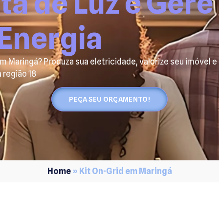
ta de Luz e Gere
 Energia
em Maringá? Produza sua eletricidade, valorize seu imóvel 
 região 18
PEÇA SEU ORÇAMENTO!
Home
»
Kit On-Grid em Maringá