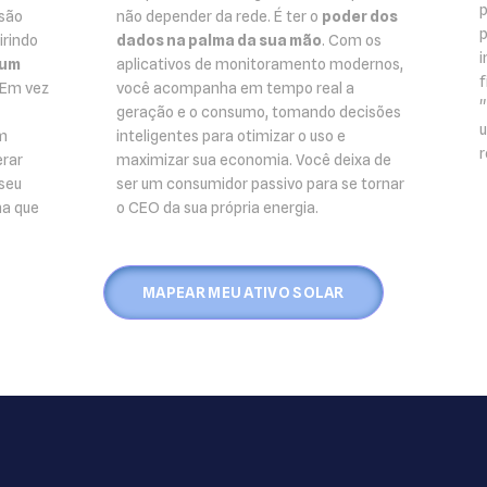
p
isão
não depender da rede. É ter o
poder dos
p
irindo
dados na palma da sua mão
. Com os
i
 um
aplicativos de monitoramento modernos,
f
 Em vez
você acompanha em tempo real a
"
geração e o consumo, tomando decisões
u
m
inteligentes para otimizar o uso e
r
erar
maximizar sua economia. Você deixa de
 seu
ser um consumidor passivo para se tornar
ma que
o CEO da sua própria energia.
MAPEAR MEU ATIVO SOLAR