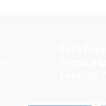
 De
Sem Energ
Preso a E
que
Financei
e o
A dependência da rede elé
de luz no fim do mês. Va
seu bolso, seu controle e 