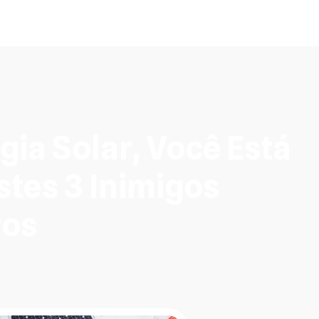
ia Solar, Você Está
stes 3 Inimigos
ros
trica tradicional em Maringá vai muito além da conta
mos expor como essa dependência afeta diretamente
o valor do seu imóvel.