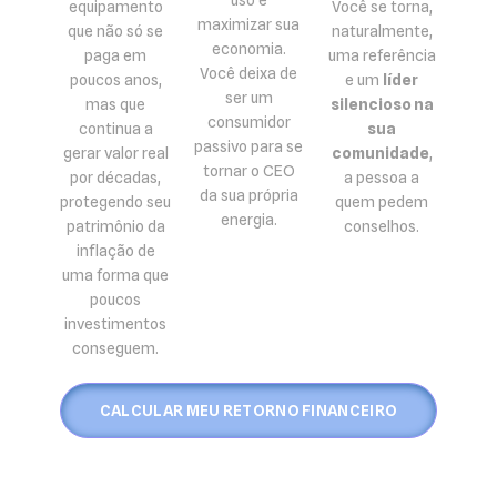
uso e
equipamento
Você se torna,
maximizar sua
que não só se
naturalmente,
economia.
paga em
uma referência
Você deixa de
poucos anos,
e um
líder
ser um
mas que
silencioso na
consumidor
continua a
sua
passivo para se
gerar valor real
comunidade
,
tornar o CEO
por décadas,
a pessoa a
da sua própria
protegendo seu
quem pedem
energia.
patrimônio da
conselhos.
inflação de
uma forma que
poucos
investimentos
conseguem.
CALCULAR MEU RETORNO FINANCEIRO