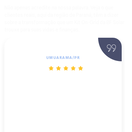
Não apenas acredite na nossa palavra. Veja o que
clientes reais, aqui da região de Paraná, têm a dizer
sobre a transformação que um Kit On-Grid da BF Solar
trouxe para suas vidas e finanças.
Marcelo
UMUARAMA/PR
"Instalar o sistema fotovoltaico foi uma
das melhores decisões financeiras que já
tomei. Em dois meses, minha conta caiu
de R$ 620 para R$ 48. E o melhor: fiz tudo
sem sair de casa. Atendimento impecável
e instalação super rápida."