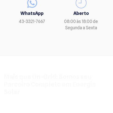
WhatsApp
Aberto
43-3321-7667
08:00 às 18:00 de
Segunda a Sexta
Mais que On-Grid: Somos seu
Parceiro Completo em Energia
Solar
Seu foco agora é a solução em Kit On-Grid em Kaloré, e
somos especialistas nisso. Mas nossa expertise vai
além. Queremos que você saiba que, para qualquer