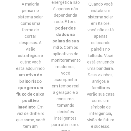
energética não
A maioria
Quando você
é apenas não
pensa no
instala um
depender da
sistema solar
sistema solar
rede. É ter o
como uma
em Kaloré,
poder dos
forma de
você não está
dados na
cortar
apenas
palma da sua
despesas. A
colocando
mão
. Com os
visão
painéis no
aplicativos de
estratégica é
telhado. Você
monitoramento
outra: você
está erguendo
modernos,
está adquirindo
uma bandeira.
você
um
ativo de
Seus vizinhos,
acompanha
baixo risco
amigos e
em tempo real
que gera um
familiares
a geração e o
fluxo de caixa
verão sua casa
consumo,
positivo
como um
tomando
imediato
. Em
símbolo de
decisões
vez de dinheiro
inteligência,
inteligentes
que some, você
visão de futuro
para otimizar o
tem um
e sucesso.