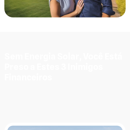
Sem Energia Solar, Você Está
Preso a Estes 3 Inimigos
Financeiros
O que parece ser apenas uma fatura mensal é, na
verdade, um conjunto de problemas que
silenciosamente minam sua segurança financeira.
Identificar esses problemas é o primeiro passo para
vencê-los e conquistar sua independência energética.