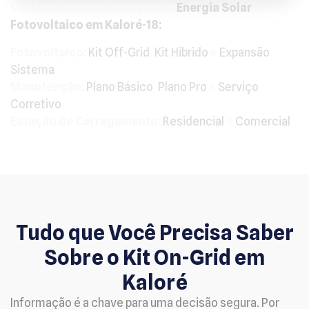
Conheça nossos serviços de
Energia Solar
Fotovoltaico em Kaloré-18:
Fotovoltaico:
Kit Off-Grid
,
Kit Hibrido
e
Expansão
Sistema
.
Manutenção:
Plano Básico
,
Plano Pro
e
Serviço
Corretivo
.
Estação de Carregamento:
Residencial
e
Comercial
.
Tudo que Você Precisa Saber
Sobre o Kit On-Grid em
Kaloré
Informação é a chave para uma decisão segura. Por