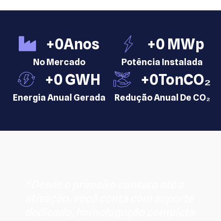
+
0
Anos
+
0
 MWp
No Mercado
Potência Instalada
+
0
 GWH
+
0
TonCO₂
Energia Anual Gerada
Redução Anual De CO₂
“Desde o primeiro contato até a
ativação, você conta com suporte
dedicado, homologação completa