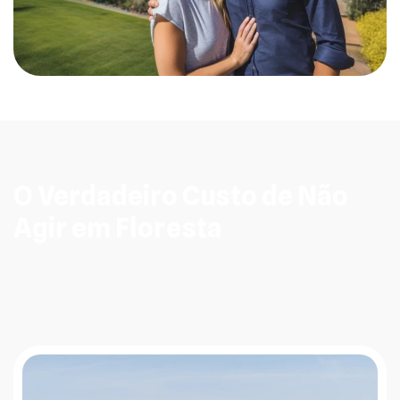
O Verdadeiro Custo de Não
Agir em Floresta
A dependência da rede elétrica tradicional em Floresta
vai muito além da conta de luz no fim do mês. Vamos
expor como essa dependência afeta diretamente seu
bolso, seu controle e o valor do seu imóvel.