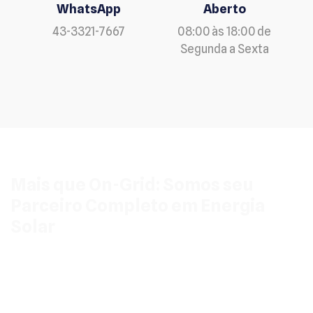
WhatsApp
Aberto
43-3321-7667
08:00 às 18:00 de
Segunda a Sexta
Mais que On-Grid: Somos seu
Parceiro Completo em Energia
Solar
Seu foco agora é a solução em Kit On-Grid em
Floresta, e somos especialistas nisso. Mas nossa
expertise vai além. Queremos que você saiba que, para
qualquer necessidade futura de energia, a BF Solar