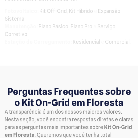
Fotovoltaico:
Kit Off-Grid
,
Kit Hibrido
e
Expansão
Sistema
.
Manutenção:
Plano Básico
,
Plano Pro
e
Serviço
Corretivo
.
Estação de Carregamento:
Residencial
e
Comercial
.
Perguntas Frequentes sobre
o Kit On-Grid em Floresta
A transparência é um dos nossos maiores valores.
Nesta seção, você encontra respostas diretas e claras
para as perguntas mais importantes sobre
Kit On-Grid
em Floresta
. Queremos que você tenha total