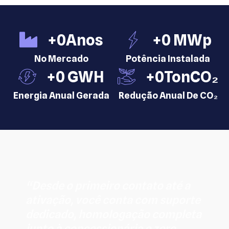
+
0
Anos
+
0
 MWp
No Mercado
Potência Instalada
+
0
 GWH
+
0
TonCO₂
Energia Anual Gerada
Redução Anual De CO₂
“Desde o primeiro contato até a
ativação, você conta com suporte
dedicado, homologação completa
junto à concessionária e zero