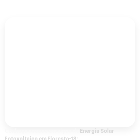
tem a tecnologia e o conhecimento para te atender.
Conheça o nosso universo de soluções:
Kit Off Grid Em Floresta
Saber mais
Kit Hibrido Em Floresta
Saber mais
Expansão Sistema Em Floresta
Saber mais
Conheça nossos serviços de
Energia Solar
Fotovoltaico em Floresta-18: