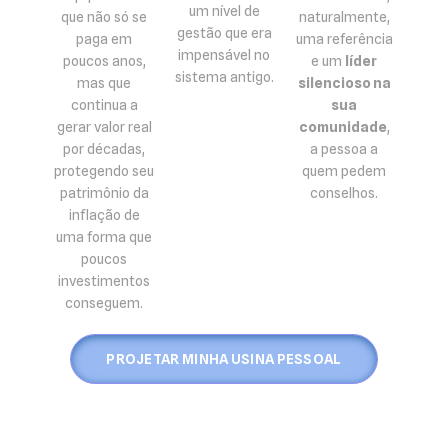
um nível de
que não só se
naturalmente,
gestão que era
paga em
uma referência
impensável no
poucos anos,
e um
líder
sistema antigo.
mas que
silencioso na
continua a
sua
gerar valor real
comunidade
,
por décadas,
a pessoa a
protegendo seu
quem pedem
patrimônio da
conselhos.
inflação de
uma forma que
poucos
investimentos
conseguem.
PROJETAR MINHA USINA PESSOAL