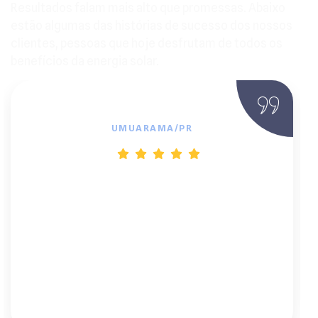
Resultados falam mais alto que promessas. Abaixo
estão algumas das histórias de sucesso dos nossos
clientes, pessoas que hoje desfrutam de todos os
benefícios da energia solar.
Marcelo
UMUARAMA/PR
"Instalar o sistema fotovoltaico foi uma
das melhores decisões financeiras que já
tomei. Em dois meses, minha conta caiu
de R$ 620 para R$ 48. E o melhor: fiz tudo
sem sair de casa. Atendimento impecável
e instalação super rápida."