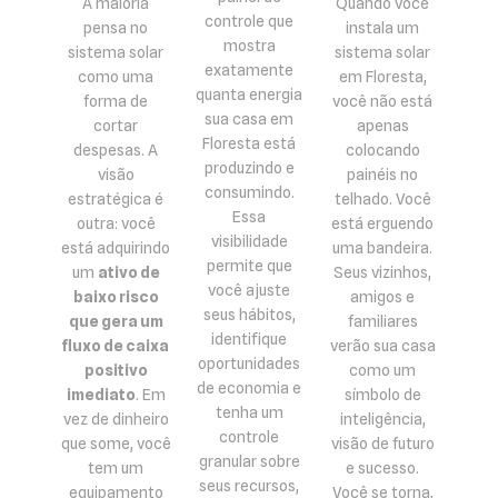
A maioria
Quando você
controle que
pensa no
instala um
mostra
sistema solar
sistema solar
exatamente
como uma
em Floresta,
quanta energia
forma de
você não está
sua casa em
cortar
apenas
Floresta está
despesas. A
colocando
produzindo e
visão
painéis no
consumindo.
estratégica é
telhado. Você
Essa
outra: você
está erguendo
visibilidade
está adquirindo
uma bandeira.
permite que
um
ativo de
Seus vizinhos,
você ajuste
baixo risco
amigos e
seus hábitos,
que gera um
familiares
identifique
fluxo de caixa
verão sua casa
oportunidades
positivo
como um
de economia e
imediato
. Em
símbolo de
tenha um
vez de dinheiro
inteligência,
controle
que some, você
visão de futuro
granular sobre
tem um
e sucesso.
seus recursos,
equipamento
Você se torna,