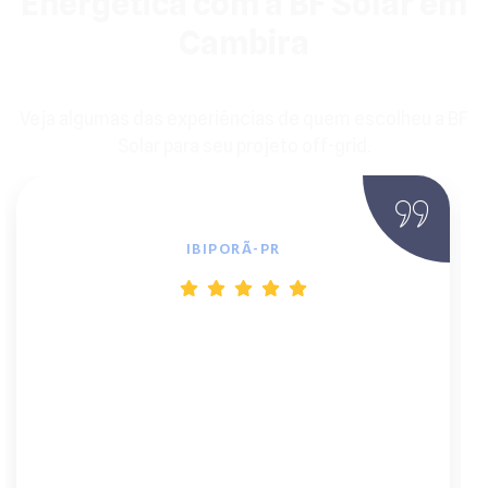
Energética com a BF Solar em
Cambira
Veja algumas das experiências de quem escolheu a BF
Solar para seu projeto off-grid.
Marcos S., Dono de Chácara
IBIPORÃ-PR
"O barulho do gerador era um problema
constante. A equipe da BF Solar projetou
um kit off-grid perfeito para minha
necessidade. Hoje tenho silêncio e
energia 24h. O atendimento, desde o
engenheiro até a instalação, foi