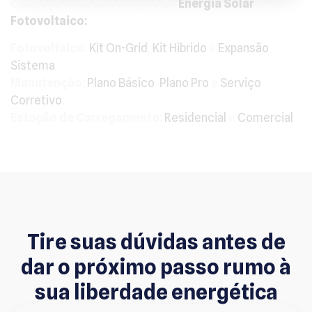
Conheça nossos serviços de
Energia Solar
Fotovoltaico:
Fotovoltaico:
Kit On-Grid
,
Kit Hibrido
e
Expansão
Sistema
.
Manutenção:
Plano Básico
,
Plano Pro
e
Serviço
Corretivo
.
Estação de Carregamento:
Residencial
e
Comercial
.
Tire suas dúvidas antes de
dar o próximo passo rumo à
sua liberdade energética