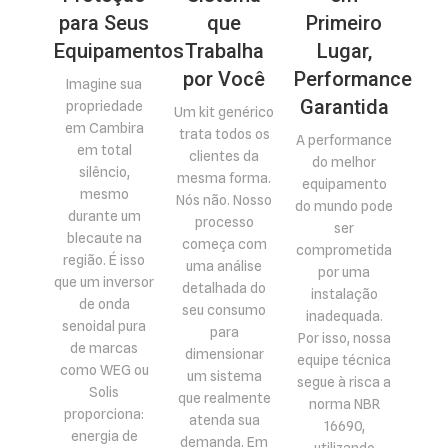
para Seus
que
Primeiro
Equipamentos
Trabalha
Lugar,
por Você
Performance
Imagine sua
Garantida
propriedade
Um kit genérico
em Cambira
trata todos os
A performance
em total
clientes da
do melhor
silêncio,
mesma forma.
equipamento
mesmo
Nós não. Nosso
do mundo pode
durante um
processo
ser
blecaute na
começa com
comprometida
região. É isso
uma análise
por uma
que um inversor
detalhada do
instalação
de onda
seu consumo
inadequada.
senoidal pura
para
Por isso, nossa
de marcas
dimensionar
equipe técnica
como WEG ou
um sistema
segue à risca a
Solis
que realmente
norma NBR
proporciona:
atenda sua
16690,
energia de
demanda. Em