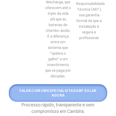
Wecharge, que
Responsabilidade
oferecem até o
Técnica (ART),
triplo da vida
sua garantia
útil que as
formal de que a
baterias de
instalação é
chumbo-ácido.
segura e
É a diferença
profissional.
entre um
sistema que
"quebra o
galho" e um
investimento
que se paga por
décadas.
FALAR COM UM ESPECIALISTA DA BF SOLAR
AGORA
Processo rápido, transparente e sem
compromisso em Cambira.