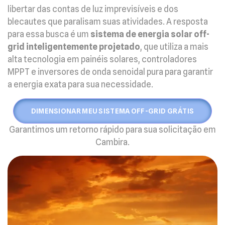
libertar das contas de luz imprevisíveis e dos
blecautes que paralisam suas atividades. A resposta
para essa busca é um
sistema de energia solar off-
grid inteligentemente projetado
, que utiliza a mais
alta tecnologia em painéis solares, controladores
MPPT e inversores de onda senoidal pura para garantir
a energia exata para sua necessidade.
DIMENSIONAR MEU SISTEMA OFF-GRID GRÁTIS
Garantimos um retorno rápido para sua solicitação em
Cambira.