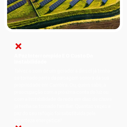
A Paz Interrompida E O Custo Da
Instabilidade
Talvez o som de um gerador a diesel já tenha
se tornado parte da paisagem sonora da sua
propriedade em Cambira. Ou, quem sabe, a
preocupação com a próxima conta de luz ou
com a instabilidade da rede em dias de chuva
já tenha se tornado familiar. Quantas vezes a
paz do seu refúgio foi substituída pela
incerteza energética?