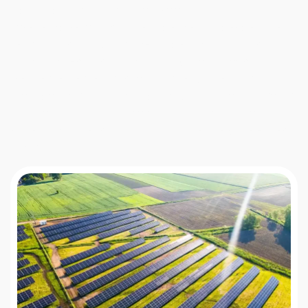
independência energética leva a soluções que
parecem diretas, mas que podem esconder detalhes
técnicos cruciais. A promessa de uma solução rápida,
como um gerador ou um kit fotovoltaico padrão,
frequentemente ignora as nuances do seu consumo
real e da sua necessidade de paz. Nosso papel é trazer
clareza a este cenário, garantindo que a decisão que
você toma hoje traga a tranquilidade que você espera
amanhã.