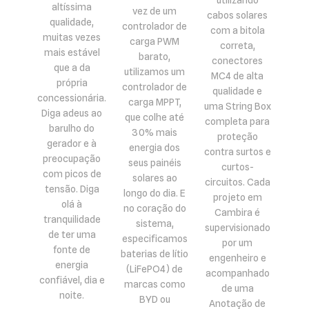
utilizando
altíssima
vez de um
cabos solares
qualidade,
controlador de
com a bitola
muitas vezes
carga PWM
correta,
mais estável
barato,
conectores
que a da
utilizamos um
MC4 de alta
própria
controlador de
qualidade e
concessionária.
carga MPPT,
uma String Box
Diga adeus ao
que colhe até
completa para
barulho do
30% mais
proteção
gerador e à
energia dos
contra surtos e
preocupação
seus painéis
curtos-
com picos de
solares ao
circuitos. Cada
tensão. Diga
longo do dia. E
projeto em
olá à
no coração do
Cambira é
tranquilidade
sistema,
supervisionado
de ter uma
especificamos
por um
fonte de
baterias de lítio
engenheiro e
energia
(LiFePO4) de
acompanhado
confiável, dia e
marcas como
de uma
noite.
BYD ou
Anotação de