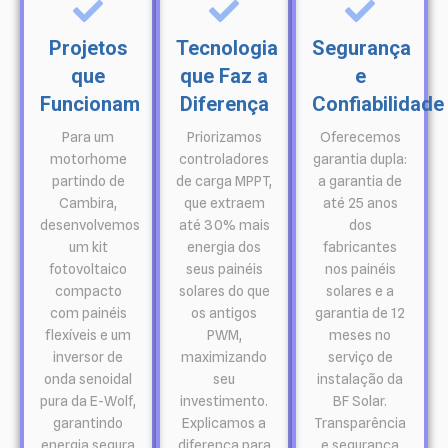
Projetos
Tecnologia
Segurança
que
que Faz a
e
Funcionam
Diferença
Confiabilidade
Para um
Priorizamos
Oferecemos
motorhome
controladores
garantia dupla:
partindo de
de carga MPPT,
a garantia de
Cambira,
que extraem
até 25 anos
desenvolvemos
até 30% mais
dos
um kit
energia dos
fabricantes
fotovoltaico
seus painéis
nos painéis
compacto
solares do que
solares e a
com painéis
os antigos
garantia de 12
flexíveis e um
PWM,
meses no
inversor de
maximizando
serviço de
onda senoidal
seu
instalação da
pura da E-Wolf,
investimento.
BF Solar.
garantindo
Explicamos a
Transparência
energia segura
diferença para
e segurança