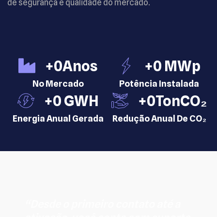
de segurança e qualidade do mercado.
+
0
Anos
+
0
 MWp
No Mercado
Potência Instalada
+
0
 GWH
+
0
TonCO₂
Energia Anual Gerada
Redução Anual De CO₂
“Desde o primeiro contato até a