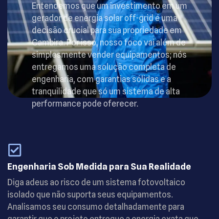
Entendemos que um investimento em um
gerador de energia solar off-grid é uma
decisão crucial para sua propriedade em
Cambira. Por isso, nosso foco vai além de
simplesmente vender equipamentos; nós
entregamos uma solução completa de
engenharia, com garantias sólidas e a
tranquilidade que só um sistema de alta
performance pode oferecer.
Engenharia Sob Medida para Sua Realidade
Diga adeus ao risco de um sistema fotovoltaico
isolado que não suporta seus equipamentos.
Analisamos seu consumo detalhadamente para
garantir que o projeto entregue a energia exata que