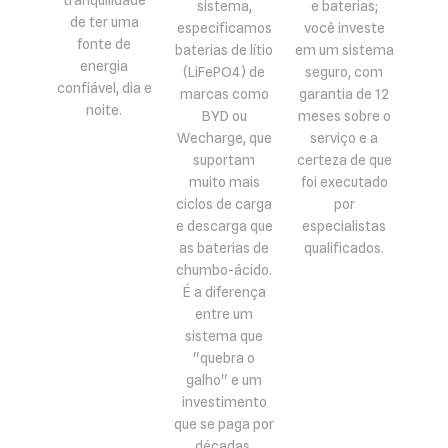
tranquilidade
sistema,
e baterias;
de ter uma
especificamos
você investe
fonte de
baterias de lítio
em um sistema
energia
(LiFePO4) de
seguro, com
confiável, dia e
marcas como
garantia de 12
noite.
BYD ou
meses sobre o
Wecharge, que
serviço e a
suportam
certeza de que
muito mais
foi executado
ciclos de carga
por
e descarga que
especialistas
as baterias de
qualificados.
chumbo-ácido.
É a diferença
entre um
sistema que
"quebra o
galho" e um
investimento
que se paga por
décadas.