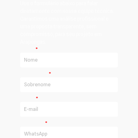
Use o formulário abaixo para falar
diretamente com nossa equipe técnica.
Garantimos uma análise profissional e
uma proposta transparente, sem
compromisso, para seu projeto em
Arapongas.
Nome
Sobrenome
E-mail
WhatsApp