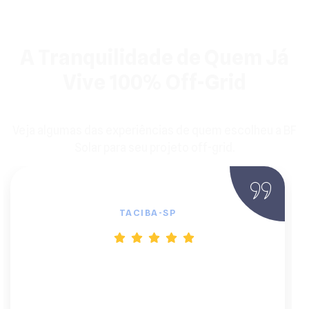
A Tranquilidade de Quem Já
Vive 100% Off-Grid
Veja algumas das experiências de quem escolheu a BF
Solar para seu projeto off-grid.
João Batista, Proprietário Rural
TACIBA-SP
"Estava cansado de blecautes e do custo
do diesel. A BF Solar foi a solução
definitiva. Eles explicaram tudo sobre o