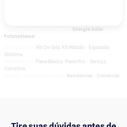
Outros Serviços
Saber mais
Conheça nossos serviços de
Energia Solar
Fotovoltaico:
Fotovoltaico:
Kit On-Grid
,
Kit Hibrido
e
Expansão
Sistema
.
Manutenção:
Plano Básico
,
Plano Pro
e
Serviço
Corretivo
.
Estação de Carregamento:
Residencial
e
Comercial
.
Tire suas dúvidas antes de