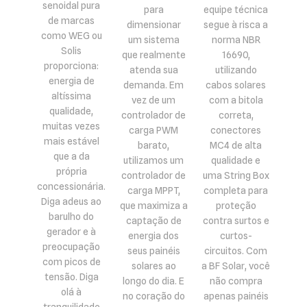
senoidal pura
para
equipe técnica
de marcas
dimensionar
segue à risca a
como WEG ou
um sistema
norma NBR
Solis
que realmente
16690,
proporciona:
atenda sua
utilizando
energia de
demanda. Em
cabos solares
altíssima
vez de um
com a bitola
qualidade,
controlador de
correta,
muitas vezes
carga PWM
conectores
mais estável
barato,
MC4 de alta
que a da
utilizamos um
qualidade e
própria
controlador de
uma String Box
concessionária.
carga MPPT,
completa para
Diga adeus ao
que maximiza a
proteção
barulho do
captação de
contra surtos e
gerador e à
energia dos
curtos-
preocupação
seus painéis
circuitos. Com
com picos de
solares ao
a BF Solar, você
tensão. Diga
longo do dia. E
não compra
olá à
no coração do
apenas painéis