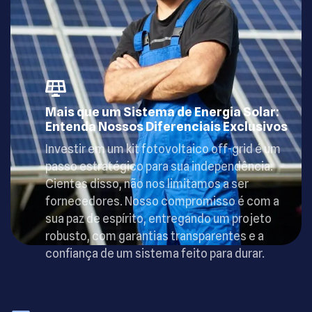
Mais que um Sistema de Energia Solar:
Entenda Nossos Diferenciais Exclusivos
Investir em um kit fotovoltaico off-grid é um
passo estratégico para sua independência.
Cientes disso, não nos limitamos a ser
fornecedores. Nosso compromisso é com a
sua paz de espírito, entregando um projeto
robusto, com garantias transparentes e a
confiança de um sistema feito para durar.