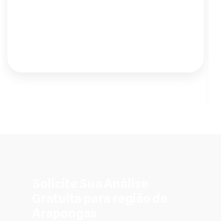
inversor e as baterias de lítio. Agora, a
paz que tenho na minha chácara não tem
preço. Recomendo de olhos fechados."
Solicite Sua Análise
Gratuita para região de
Arapongas