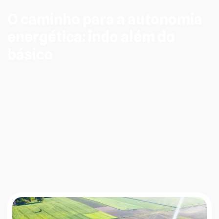
O caminho para a autonomia
energética: indo além do
básico
Para muitos em Arapongas, a jornada para a
independência energética leva a soluções que
parecem diretas, mas que podem esconder detalhes
técnicos cruciais. A promessa de uma solução rápida,
como um gerador ou um kit fotovoltaico padrão,
frequentemente ignora as nuances do seu consumo
real e da sua necessidade de paz. Nosso papel é trazer
clareza a este cenário, garantindo que a decisão que
você toma hoje traga a tranquilidade que você espera
amanhã.