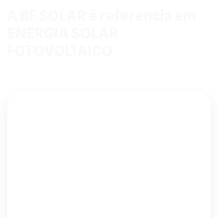
A BF SOLAR é referencia em
ENERGIA SOLAR
FOTOVOLTAICO
Pensou em sistemas fotovoltaicos a BF SOLAR tem a
solução que precisa.
Energia Solar On Grid
Saber mais
Energia Solar Hibrido
Saber mais