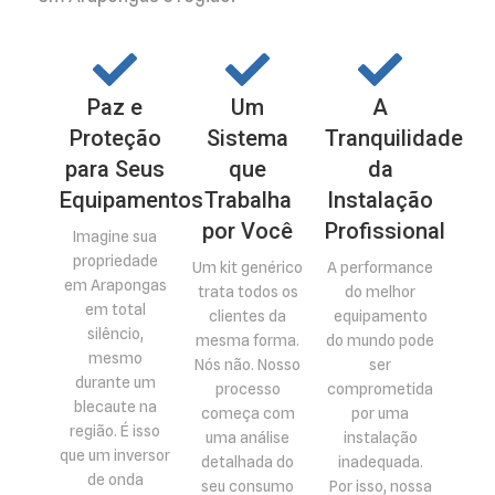
Paz e
Um
A
Proteção
Sistema
Tranquilidade
para Seus
que
da
Equipamentos
Trabalha
Instalação
por Você
Profissional
Imagine sua
propriedade
Um kit genérico
A performance
em Arapongas
trata todos os
do melhor
em total
clientes da
equipamento
silêncio,
mesma forma.
do mundo pode
mesmo
Nós não. Nosso
ser
durante um
processo
comprometida
blecaute na
começa com
por uma
região. É isso
uma análise
instalação
que um inversor
detalhada do
inadequada.
de onda
seu consumo
Por isso, nossa