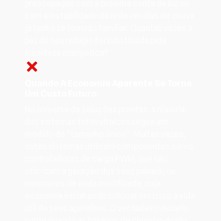
preocupação com a próxima conta de luz ou
com a instabilidade da rede em dias de chuva
já tenha se tornado familiar. Quantas vezes a
paz do seu refúgio foi substituída pela
incerteza energética?
Quando A Economia Aparente Se Torna
Um Custo Futuro
No universo de soluções prontas, a maioria
dos sistemas fotovoltaicos segue um
modelo de "tamanho único". Muitas vezes,
estes sistemas utilizam componentes como
controladores de carga PWM, que não
otimizam a geração dos seus painéis, ou
inversores de onda modificada, cuja
economia inicial pode colocar em risco a vida
útil de seus aparelhos. O verdadeiro desafio
surge quando as baterias de chumbo-ácido