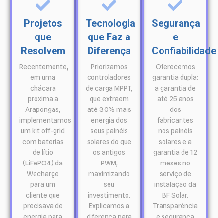
Projetos
Tecnologia
Segurança
que
que Faz a
e
Resolvem
Diferença
Confiabilidade
Recentemente,
Priorizamos
Oferecemos
em uma
controladores
garantia dupla:
chácara
de carga MPPT,
a garantia de
próxima a
que extraem
até 25 anos
Arapongas,
até 30% mais
dos
implementamos
energia dos
fabricantes
um kit off-grid
seus painéis
nos painéis
com baterias
solares do que
solares e a
de lítio
os antigos
garantia de 12
(LiFePO4) da
PWM,
meses no
Wecharge
maximizando
serviço de
para um
seu
instalação da
cliente que
investimento.
BF Solar.
precisava de
Explicamos a
Transparência
energia para
diferença para
e segurança