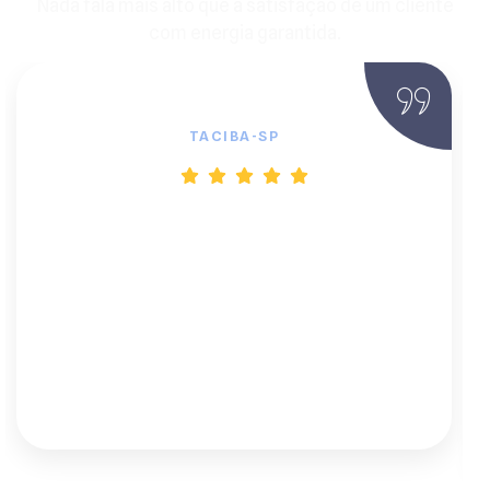
Nada fala mais alto que a satisfação de um cliente
com energia garantida.
João Batista, Proprietário Rural
TACIBA-SP
"Estava cansado de blecautes e do custo
do diesel. A BF Solar foi a solução
definitiva. Eles explicaram tudo sobre o
inversor e as baterias de lítio. Agora, a
paz que tenho na minha chácara não tem
preço. Recomendo de olhos fechados."