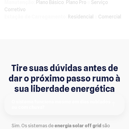
Manutenção:
Plano Básico
,
Plano Pro
e
Serviço
Corretivo
.
Estação de Carregamento:
Residencial
e
Comercial
.
Tire suas dúvidas antes de
dar o próximo passo rumo à
sua liberdade energética
O sistema funciona mesmo em dias nublados
ou com chuva?
Sim. Os sistemas de
energia solar off grid
são