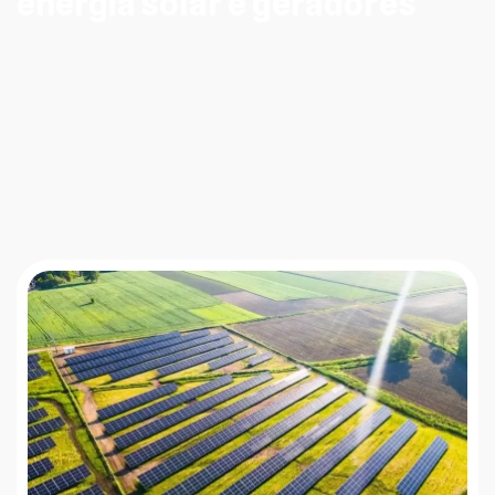
energia solar e geradores
Em toda a região de Andirá, a busca por autonomia
muitas vezes aponta para alternativas óbvias, como
geradores e kits prontos. Contudo, estas soluções
raramente consideram as demandas específicas dos
seus equipamentos. O nosso compromisso é atuar
como seu guia técnico, para que a escolha atual seja a
fonte de conforto e autonomia que você realmente
merece.