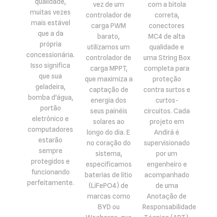
qualidade,
vez de um
com a bitola
muitas vezes
controlador de
correta,
mais estável
carga PWM
conectores
que a da
barato,
MC4 de alta
própria
utilizamos um
qualidade e
concessionária.
controlador de
uma String Box
Isso significa
carga MPPT,
completa para
que sua
que maximiza a
proteção
geladeira,
captação de
contra surtos e
bomba d'água,
energia dos
curtos-
portão
seus painéis
circuitos. Cada
eletrônico e
solares ao
projeto em
computadores
longo do dia. E
Andirá é
estarão
no coração do
supervisionado
sempre
sistema,
por um
protegidos e
especificamos
engenheiro e
funcionando
baterias de lítio
acompanhado
perfeitamente.
(LiFePO4) de
de uma
marcas como
Anotação de
BYD ou
Responsabilidade