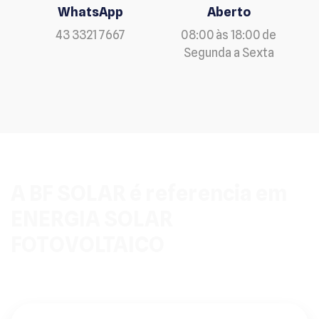
WhatsApp
Aberto
43 3321 7667
08:00 às 18:00 de
Segunda a Sexta
A BF SOLAR é referencia em
ENERGIA SOLAR
FOTOVOLTAICO
Pensou em sistemas fotovoltaicos a BF SOLAR tem a
solução que precisa.