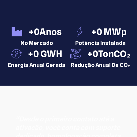
+
0
Anos
+
0
 MWp
No Mercado
Potência Instalada
+
0
 GWH
+
0
TonCO₂
Energia Anual Gerada
Redução Anual De CO₂
“Desde o primeiro contato até a
ativação, você conta com suporte
dedicado, homologação completa