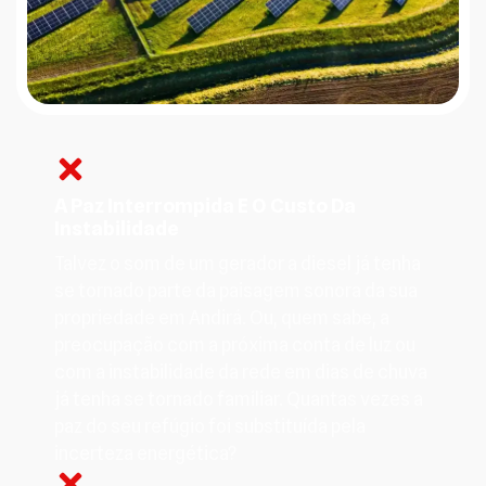
A Paz Interrompida E O Custo Da
Instabilidade
Talvez o som de um gerador a diesel já tenha
se tornado parte da paisagem sonora da sua
propriedade em Andirá. Ou, quem sabe, a
preocupação com a próxima conta de luz ou
com a instabilidade da rede em dias de chuva
já tenha se tornado familiar. Quantas vezes a
paz do seu refúgio foi substituída pela
incerteza energética?