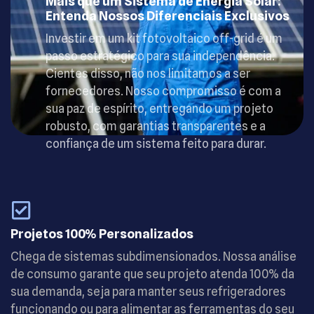
Mais que um Sistema de Energia Solar:
Entenda Nossos Diferenciais Exclusivos
Investir em um kit fotovoltaico off-grid é um
passo estratégico para sua independência.
Cientes disso, não nos limitamos a ser
fornecedores. Nosso compromisso é com a
sua paz de espírito, entregando um projeto
robusto, com garantias transparentes e a
confiança de um sistema feito para durar.
Projetos 100% Personalizados
Chega de sistemas subdimensionados. Nossa análise
de consumo garante que seu projeto atenda 100% da
sua demanda, seja para manter seus refrigeradores
funcionando ou para alimentar as ferramentas do seu