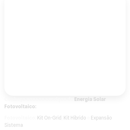
Energia Solar On Grid
Saber mais
Energia Solar Hibrido
Saber mais
Outros Serviços
Saber mais
Conheça nossos serviços de
Energia Solar
Fotovoltaico:
Fotovoltaico:
Kit On-Grid
,
Kit Hibrido
e
Expansão
Sistema
.