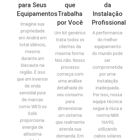
para Seus
que
da
Equipamentos
Trabalha
Instalação
por Você
Profissional
Imagine sua
propriedade
Um kit genérico
A performance
em Andirá em
trata todos os
do melhor
total silêncio,
clientes da
equipamento
mesmo
mesma forma.
do mundo pode
durante um
Nós não. Nosso
ser
blecaute na
processo
comprometida
região. É isso
começa com
por uma
que um inversor
uma análise
instalação
de onda
detalhada do
inadequada.
senoidal pura
seu consumo
Por isso, nossa
de marcas
para
equipe técnica
como WEG ou
dimensionar
segue à risca a
Solis
um sistema
norma NBR
proporciona:
que realmente
16690,
energia de
atenda sua
utilizando
altíssima
demanda. Em
cabos solares