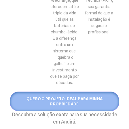
Wecharge, que
Técnica (ART),
oferecem até o
sua garantia
triplo da vida
formal de que a
útil que as
instalação é
baterias de
segura e
chumbo-ácido.
profissional.
É a diferença
entre um
sistema que
"quebra o
galho" e um
investimento
que se paga por
décadas.
QUERO O PROJETO IDEAL PARA MINHA
PROPRIEDADE
Descubra a solução exata para sua necessidade
em Andirá.