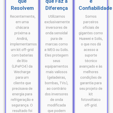
que
que Faz a
e
Resolvem
Diferença
Confiabilidade
Recentemente,
Utilizamos
Somos
em uma
exclusivamente
parceiros
chácara
inversores de
oficiais de
próxima a
onda senoidal
gigantes como
Andirá,
pura de
Huawei e Solis,
implementamos
marcas como
o que nos dá
um kit off-grid
a WEG ou Solis.
acesso a
com baterias
Eles protegem
suporte
de lítio
seus
técnico
(LiFePO4) da
equipamentos
avançado e às
Wecharge
mais valiosos
melhores
para um
(geladeiras,
condições de
cliente que
bombas, TVs),
garantia para
precisava de
ao contrário
seu projeto de
energia para
dos inversores
kit
refrigeração e
de onda
fotovoltaico
segurança. O
modificada
off-grid.
resultado foi
que podem