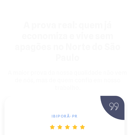
A prova real: quem já
economiza e vive sem
apagões no Norte do São
Paulo
A maior prova da nossa qualidade não vem
de nós, mas de quem confia em nosso
trabalho.
Marcos S., Dono de Chácara
IBIPORÃ-PR