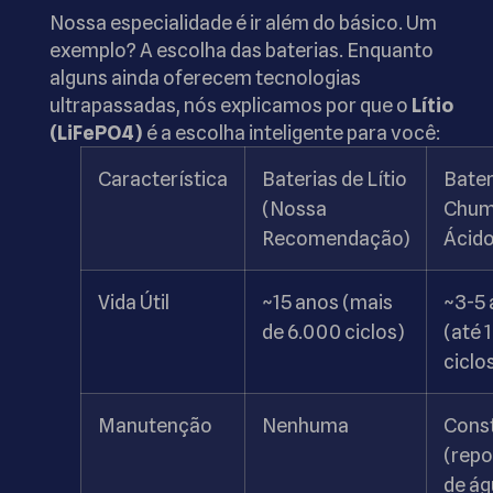
Nossa especialidade é ir além do básico. Um
exemplo? A escolha das baterias. Enquanto
alguns ainda oferecem tecnologias
ultrapassadas, nós explicamos por que o
Lítio
(LiFePO4)
é a escolha inteligente para você:
Característica
Baterias de Lítio
Bater
(Nossa
Chum
Recomendação)
Ácid
Vida Útil
~15 anos (mais
~3-5 
de 6.000 ciclos)
(até 
ciclo
Manutenção
Nenhuma
Cons
(repo
de ág