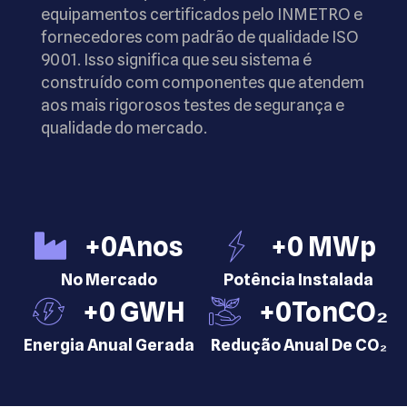
equipamentos certificados pelo INMETRO e
fornecedores com padrão de qualidade ISO
9001. Isso significa que seu sistema é
construído com componentes que atendem
aos mais rigorosos testes de segurança e
qualidade do mercado.
+
0
Anos
+
0
 MWp
No Mercado
Potência Instalada
+
0
 GWH
+
0
TonCO₂
Energia Anual Gerada
Redução Anual De CO₂