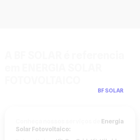
A BF SOLAR é referencia
em ENERGIA SOLAR
FOTOVOLTAICO
Pensou em sistemas fotovoltaicos a
BF SOLAR
tem
a solução que precisa.
Conheça nossos serviços de
Energia
Solar Fotovoltaico: