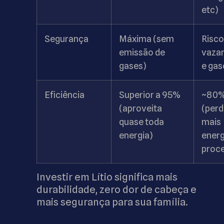
etc)
Segurança
Máxima (sem
Risco
emissão de
vaza
gases)
e gas
Eficiência
Superior a 95%
~80
(aproveita
(perd
quase toda
mais
energia)
energ
proc
Investir em Lítio significa mais
durabilidade, zero dor de cabeça e
mais segurança para sua família.