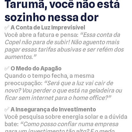
Tarumã, você não está
sozinho nessa dor
✅
A Conta de Luz Imprevisível
Você abre a fatura e pensa:
“Essa conta da
Copel não para de subir! Não aguento mais
pagar essas tarifas abusivas e ser refém dos
aumentos.”
✅
O Medo do Apagão
Quando o tempo fecha, a mesma
preocupação:
“Será que a luz vai cair de
novo? Vou perder o que está na geladeira ou
ficar sem internet para o home office?”
✅
A Insegurança do Investimento
Você pesquisa sobre energia solar e a dúvida
bate:
“Como posso confiar numa empresa
para um investimento tão alto? E o medo