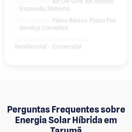
Fotovoltaico:
Kit On-Grid
,
Kit Hibrido
e
Expansão Sistema
.
Manutenção:
Plano Básico
,
Plano Pro
e
Serviço Corretivo
.
Estação de Carregamento:
Residencial
e
Comercial
.
Perguntas Frequentes sobre
Energia Solar Híbrida em
Tarumã