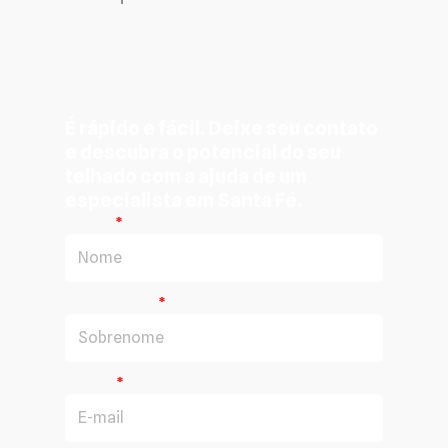
É rápido e fácil. Deixe seu contato
e descubra o potencial do seu
telhado com a ajuda de um
especialista em Santa Fé.
Nome
Sobrenome
E-mail