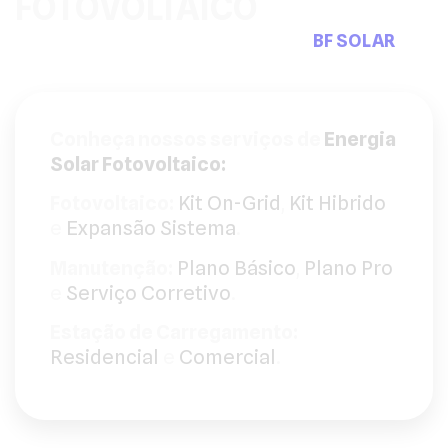
FOTOVOLTAICO
Pensou em sistemas fotovoltaicos a
BF SOLAR
tem
a solução que precisa.
Conheça nossos serviços de
Energia
Solar Fotovoltaico:
Fotovoltaico:
Kit On-Grid
,
Kit Hibrido
e
Expansão Sistema
.
Manutenção:
Plano Básico
,
Plano Pro
e
Serviço Corretivo
.
Estação de Carregamento:
Residencial
e
Comercial
.