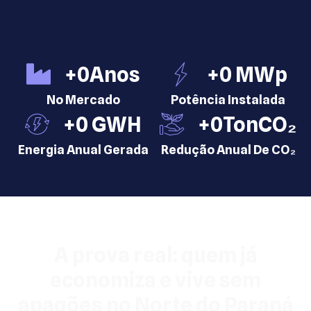
+
0
Anos
+
0
 MWp
No Mercado
Potência Instalada
+
0
 GWH
+
0
TonCO₂
Energia Anual Gerada
Redução Anual De CO₂
A prova real: quem já
economiza e vive sem
apagões no Norte do Paraná