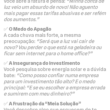
Você abre a fatura e pensa:
“Minha conta de
luz veio um absurdo de novo! Não aguento
mais pagar essas tarifas abusivas e ser refém
dos aumentos.”
✅
O Medo do Apagão
A cada chuva mais forte, a mesma
preocupação:
“Será que a luz vai cair de
novo? Vou perder o que está na geladeira ou
ficar sem internet para o home office?”
✅
A Insegurança do Investimento
Você pesquisa sobre energia solar e a dúvida
bate:
“Como posso confiar numa empresa
para um investimento tão alto? E o medo
principal: “E se eu escolher a empresa errada
e sumirem com meu dinheiro?”
✅
A Frustração da “Meia Solução”
Você descobre algo que esquecem de te