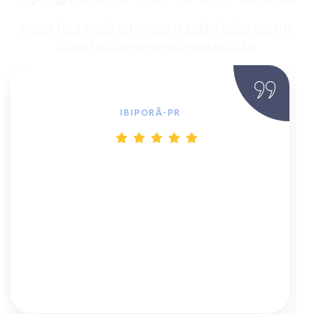
Nada fala mais alto que a satisfação de um
cliente com energia garantida.
João Batista, Proprietário Rural
IBIPORÃ-PR
"Estava cansado de blecautes e do custo
do diesel. A BF Solar foi a solução
definitiva. Eles explicaram tudo sobre o
inversor e as baterias de lítio. Agora, a
paz que tenho na minha chácara não tem
preço. Recomendo de olhos fechados."