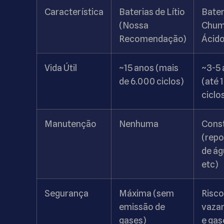
Característica
Baterias de Lítio
Bater
(Nossa
Chum
Recomendação)
Ácid
Vida Útil
~15 anos (mais
~3-5 
de 6.000 ciclos)
(até 
ciclo
Manutenção
Nenhuma
Cons
(repo
de ág
etc)
Segurança
Máxima (sem
Risco
emissão de
vaza
gases)
e gas