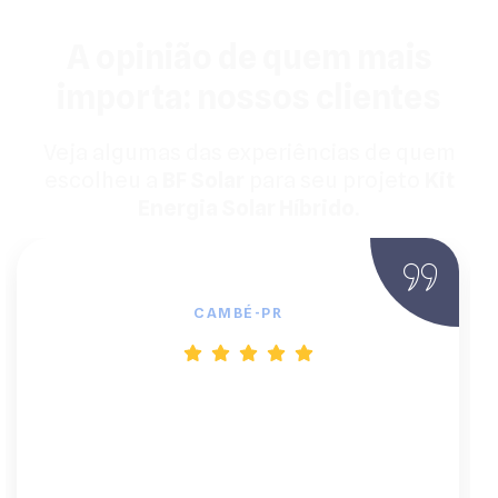
A opinião de quem mais
importa: nossos clientes
Veja algumas das experiências de quem
escolheu a
BF Solar
para seu projeto
Kit
Energia Solar Híbrido
.
João Batista, Proprietário Rural
CAMBÉ-PR
"Estava cansado de blecautes e do custo
do diesel. A BF Solar foi a solução
definitiva. Eles explicaram tudo sobre o
inversor e as baterias de lítio. Agora, a