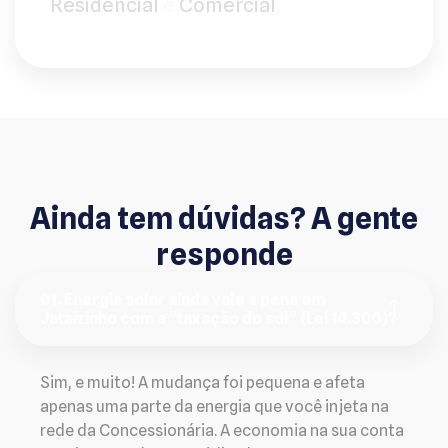
Residencial
e
Comercial
.
Ainda tem dúvidas? A gente
responde
01. Energia solar ainda vale a pena em
Jataizinho com a "taxação do sol" (Lei 14.300)?
Sim, e muito! A mudança foi pequena e afeta
apenas uma parte da energia que você injeta na
rede da Concessionária. A economia na sua conta