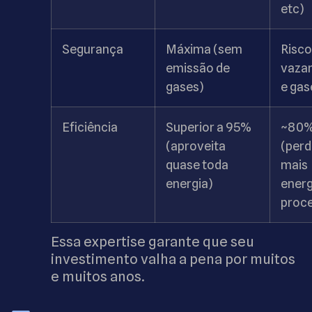
etc)
Segurança
Máxima (sem
Risco
emissão de
vaza
gases)
e gas
Eficiência
Superior a 95%
~80
(aproveita
(perd
quase toda
mais
energia)
energ
proc
Essa expertise garante que seu
investimento valha a pena por muitos
e muitos anos.