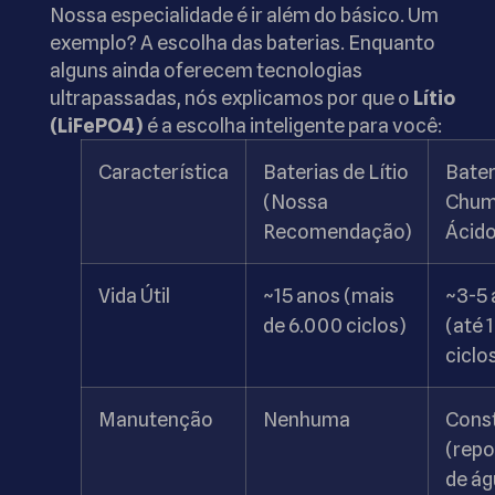
Nossa especialidade é ir além do básico. Um
exemplo? A escolha das baterias. Enquanto
alguns ainda oferecem tecnologias
ultrapassadas, nós explicamos por que o
Lítio
(LiFePO4)
é a escolha inteligente para você:
Característica
Baterias de Lítio
Bater
(Nossa
Chum
Recomendação)
Ácid
Vida Útil
~15 anos (mais
~3-5 
de 6.000 ciclos)
(até 
ciclo
Manutenção
Nenhuma
Cons
(repo
de ág