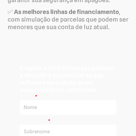
garantir sua segurança em apagões.
✅
As melhores linhas de financiamento
,
com simulação de parcelas que podem ser
menores que sua conta de luz atual.
É rápido e fácil. Deixe seu contato
e descubra o potencial do seu
telhado com a ajuda de um
especialista em Jataizinho.
Nome
Sobrenome