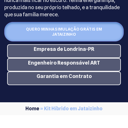
nunca mais ficar no escuro. Tenha energia limpa,
produzida no seu próprio telhado, e a tranquilidade
que sua família merece.
QUERO MINHA SIMULAÇÃO GRÁTIS EM
JATAIZINHO
Empresa de Londrina-PR
Engenheiro Responsável ART
Garantia em Contrato
Home
»
Kit Híbrido em Jataizinho