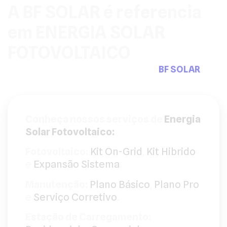
A BF SOLAR é referencia
em ENERGIA SOLAR
FOTOVOLTAICO
Pensou em sistemas fotovoltaicos a
BF SOLAR
tem
a solução que precisa.
Conheça nossos serviços de
Energia
Solar Fotovoltaico:
Fotovoltaico:
Kit On-Grid
,
Kit Hibrido
e
Expansão Sistema
.
Manutenção:
Plano Básico
,
Plano Pro
e
Serviço Corretivo
.
Estação de Carregamento: