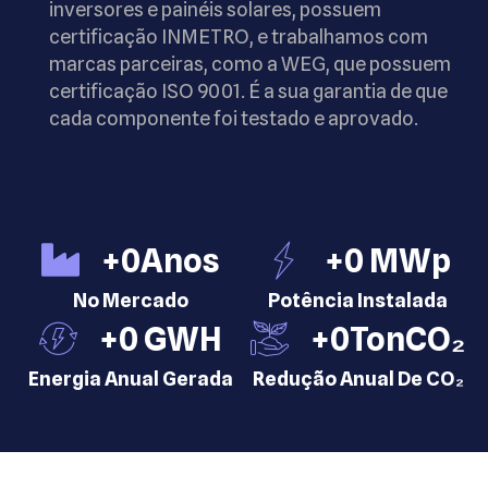
inversores e painéis solares, possuem
certificação INMETRO, e trabalhamos com
marcas parceiras, como a WEG, que possuem
certificação ISO 9001. É a sua garantia de que
cada componente foi testado e aprovado.
+
0
Anos
+
0
 MWp
No Mercado
Potência Instalada
+
0
 GWH
+
0
TonCO₂
Energia Anual Gerada
Redução Anual De CO₂