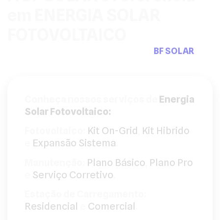
em ENERGIA SOLAR
FOTOVOLTAICO
Pensou em sistemas fotovoltaicos a
BF SOLAR
tem
a solução que precisa.
Conheça nossos serviços de
Energia
Solar Fotovoltaico:
Fotovoltaico:
Kit On-Grid
,
Kit Hibrido
e
Expansão Sistema
.
Manutenção:
Plano Básico
,
Plano Pro
e
Serviço Corretivo
.
Estação de Carregamento:
Residencial
e
Comercial
.