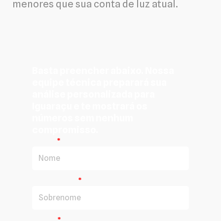
menores que sua conta de luz atual.
Basta preencher abaixo. Nossa
equipe técnica preparará sua
análise personalizada para
Iguaraçu e te mostrará os
números sem nenhum
compromisso.
Nome
Sobrenome
E-mail