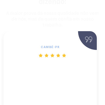
dizendo:
A maior prova da nossa qualidade não vem
de nós, mas de quem confia em nosso
trabalho.
Marcos S., Dono de Chácara
CAMBÉ-PR
"Estava cansado de blecautes e do custo
do diesel. A BF Solar foi a solução
definitiva. Eles explicaram tudo sobre o
inversor e as baterias de lítio. Agora, a
paz que tenho na minha chácara não tem
preço. Recomendo de olhos fechados."