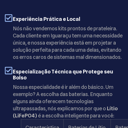
Experiência Prática e Local
Nós não vendemos kits prontos de prateleira.
Cada cliente em Iguaraçu tem uma necessidade
única, e nossa experiência está em projetar a
solução perfeita para cada uma delas, evitando
os erros caros de sistemas mal dimensionados.
Especialização Técnica que Protege seu
Bolso
Nossa especialidade é ir além do básico. Um
exemplo? A escolha das baterias. Enquanto
alguns ainda oferecem tecnologias
ultrapassadas, nós explicamos por que o
Lítio
(LiFePO4)
é a escolha inteligente para você:
Característica
Baterias de Lítio
Bater