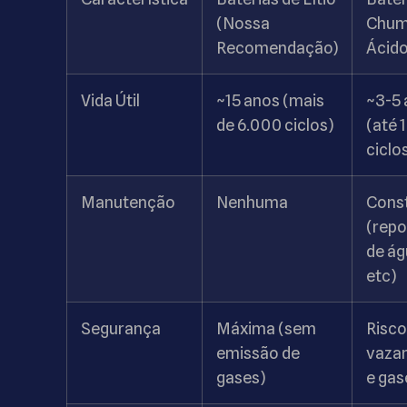
(Nossa
Chum
Recomendação)
Ácid
Vida Útil
~15 anos (mais
~3-5 
de 6.000 ciclos)
(até 
ciclo
Manutenção
Nenhuma
Cons
(repo
de ág
etc)
Segurança
Máxima (sem
Risco
emissão de
vaza
gases)
e gas