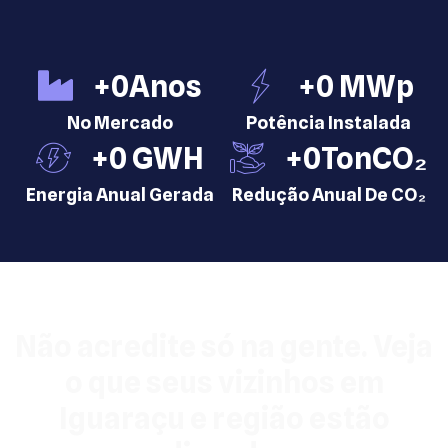
+
0
Anos
+
0
 MWp
No Mercado
Potência Instalada
+
0
 GWH
+
0
TonCO₂
Energia Anual Gerada
Redução Anual De CO₂
Não acredite só na gente. Veja
o que seus vizinhos em
Iguaraçu e região estão