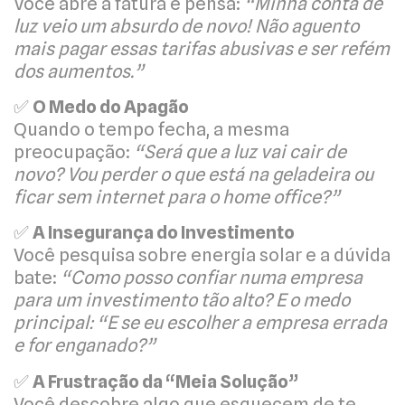
Você abre a fatura e pensa:
“Minha conta de
luz veio um absurdo de novo! Não aguento
mais pagar essas tarifas abusivas e ser refém
dos aumentos.”
✅
O Medo do Apagão
Quando o tempo fecha, a mesma
preocupação:
“Será que a luz vai cair de
novo? Vou perder o que está na geladeira ou
ficar sem internet para o home office?”
✅
A Insegurança do Investimento
Você pesquisa sobre energia solar e a dúvida
bate:
“Como posso confiar numa empresa
para um investimento tão alto? E o medo
principal: “E se eu escolher a empresa errada
e for enganado?”
✅
A Frustração da “Meia Solução”
Você descobre algo que esquecem de te