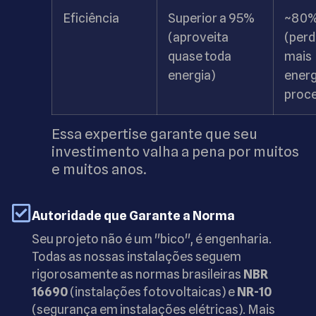
Eficiência
Superior a 95%
~80
(aproveita
(perd
quase toda
mais
energia)
energ
proc
Essa expertise garante que seu
investimento valha a pena por muitos
e muitos anos.
Autoridade que Garante a Norma
Seu projeto não é um "bico", é engenharia.
Todas as nossas instalações seguem
rigorosamente as normas brasileiras
NBR
16690
(instalações fotovoltaicas) e
NR-10
(segurança em instalações elétricas). Mais