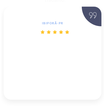
trabalho.
João Batista, Proprietário Rural
IBIPORÃ-PR
"Viver dependendo da rede instável da
região era um estresse. A equipe da BF
Solar projetou um kit off-grid perfeito
para minha necessidade. Hoje tenho
silêncio e energia 24h. O atendimento,
desde o engenheiro até a instalação, foi
impecável."