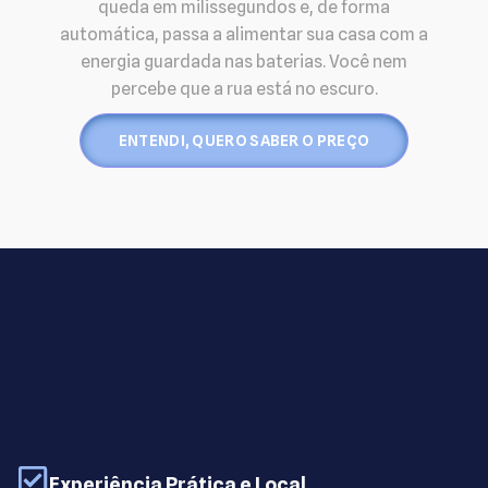
queda em milissegundos e, de forma
automática, passa a alimentar sua casa com a
energia guardada nas baterias. Você nem
percebe que a rua está no escuro.
ENTENDI, QUERO SABER O PREÇO
Experiência Prática e Local