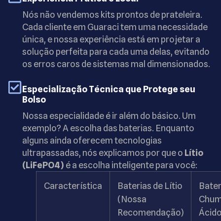
Nós não vendemos kits prontos de prateleira.
Cada cliente em Guaraci tem uma necessidade
única, e nossa experiência está em projetar a
solução perfeita para cada uma delas, evitando
os erros caros de sistemas mal dimensionados.
Especialização Técnica que Protege seu
Bolso
Nossa especialidade é ir além do básico. Um
exemplo? A escolha das baterias. Enquanto
alguns ainda oferecem tecnologias
ultrapassadas, nós explicamos por que o
Lítio
(LiFePO4)
é a escolha inteligente para você:
Característica
Baterias de Lítio
Bater
(Nossa
Chum
Recomendação)
Ácid