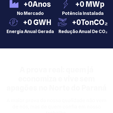
+
0
Anos
+
0
 MWp
No Mercado
Potência Instalada
+
0
 GWH
+
0
TonCO₂
Energia Anual Gerada
Redução Anual De CO₂
A prova real: quem já
economiza e vive sem
apagões no Norte do Paraná
A maior prova da nossa qualidade não vem
de nós, mas de quem confia em nosso