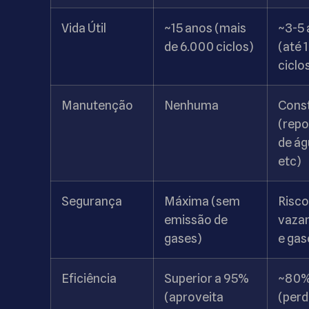
Vida Útil
~15 anos (mais
~3-5 
de 6.000 ciclos)
(até 
ciclo
Manutenção
Nenhuma
Cons
(repo
de ág
etc)
Segurança
Máxima (sem
Risco
emissão de
vaza
gases)
e gas
Eficiência
Superior a 95%
~80
(aproveita
(perd