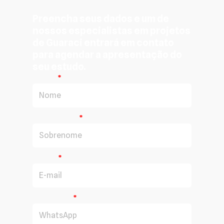
Preencha seus dados e um de
nossos especialistas em projetos
de Guaraci entrará em contato
para agendar a apresentação do
seu estudo.
Nome
Sobrenome
E-mail
WhatsApp