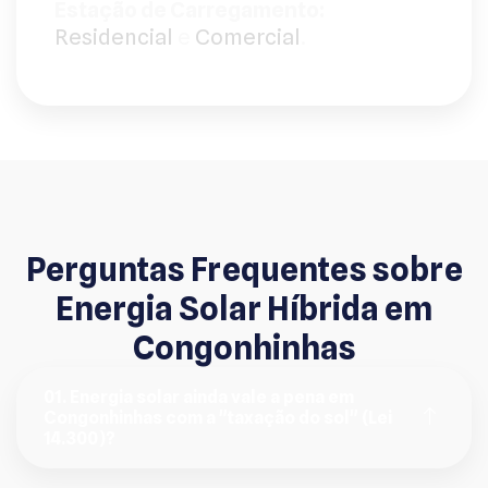
Estação de Carregamento:
Residencial
e
Comercial
.
Perguntas Frequentes sobre
Energia Solar Híbrida em
Congonhinhas
01. Energia solar ainda vale a pena em
Congonhinhas com a "taxação do sol" (Lei
14.300)?