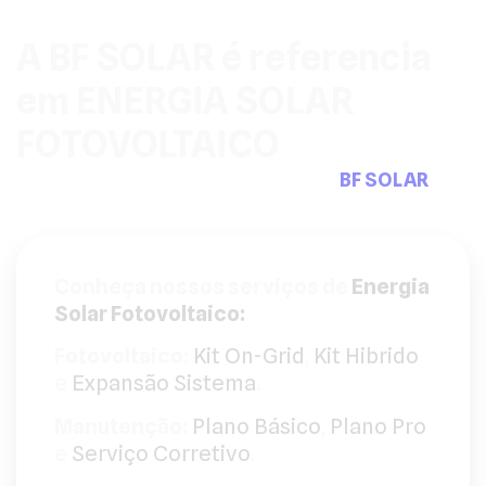
A BF SOLAR é referencia
em ENERGIA SOLAR
FOTOVOLTAICO
Pensou em sistemas fotovoltaicos a
BF SOLAR
tem
a solução que precisa.
Conheça nossos serviços de
Energia
Solar Fotovoltaico:
Fotovoltaico:
Kit On-Grid
,
Kit Hibrido
e
Expansão Sistema
.
Manutenção:
Plano Básico
,
Plano Pro
e
Serviço Corretivo
.