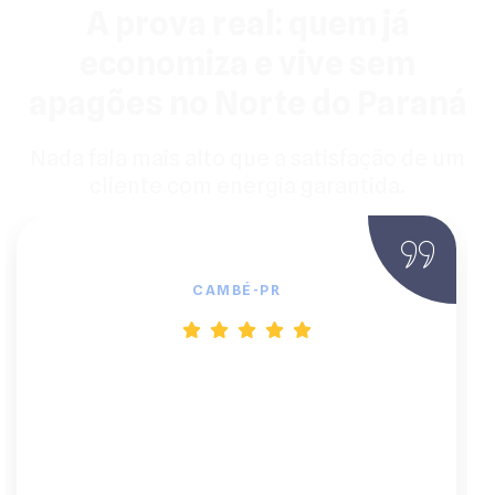
A prova real: quem já
economiza e vive sem
apagões no Norte do Paraná
Nada fala mais alto que a satisfação de um
cliente com energia garantida.
João Batista, Proprietário Rural
CAMBÉ-PR
"Estava cansado de blecautes e do custo
do diesel. A BF Solar foi a solução
definitiva. Eles explicaram tudo sobre o
inversor e as baterias de lítio. Agora, a
paz que tenho na minha chácara não tem