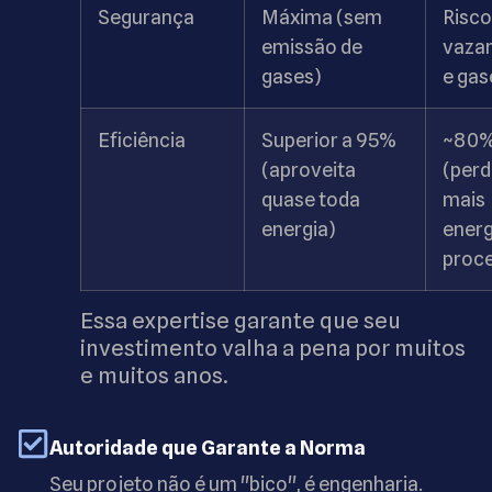
Segurança
Máxima (sem
Risco
emissão de
vaza
gases)
e gas
Eficiência
Superior a 95%
~80
(aproveita
(perd
quase toda
mais
energia)
energ
proc
Essa expertise garante que seu
investimento valha a pena por muitos
e muitos anos.
Autoridade que Garante a Norma
Seu projeto não é um "bico", é engenharia.