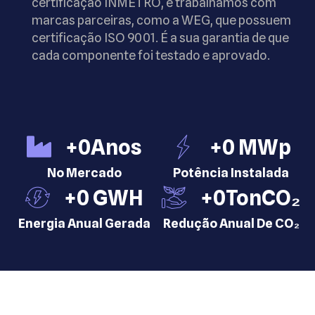
certificação INMETRO, e trabalhamos com
marcas parceiras, como a WEG, que possuem
certificação ISO 9001. É a sua garantia de que
cada componente foi testado e aprovado.
+
0
Anos
+
0
 MWp
No Mercado
Potência Instalada
+
0
 GWH
+
0
TonCO₂
Energia Anual Gerada
Redução Anual De CO₂