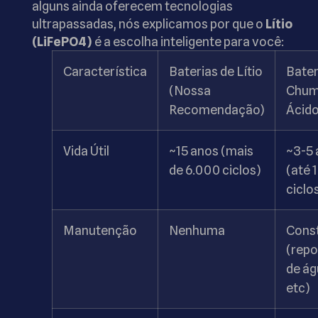
alguns ainda oferecem tecnologias
ultrapassadas, nós explicamos por que o
Lítio
(LiFePO4)
é a escolha inteligente para você:
Característica
Baterias de Lítio
Bater
(Nossa
Chum
Recomendação)
Ácid
Vida Útil
~15 anos (mais
~3-5 
de 6.000 ciclos)
(até 
ciclo
Manutenção
Nenhuma
Cons
(repo
de ág
etc)