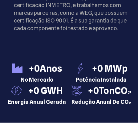
certificação INMETRO, e trabalhamos com
marcas parceiras, como a WEG, que possuem
certificação ISO 9001. É a sua garantia de que
cada componente foi testado e aprovado.
+
0
Anos
+
0
 MWp
No Mercado
Potência Instalada
+
0
 GWH
+
0
TonCO₂
Energia Anual Gerada
Redução Anual De CO₂