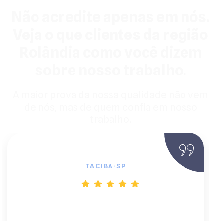
Não acredite apenas em nós.
Veja o que clientes da região
Rolândia como você dizem
sobre nosso trabalho.
A maior prova da nossa qualidade não vem
de nós, mas de quem confia em nosso
trabalho.
Fernando M., Engenheiro Civil
TACIBA-SP
"Viver dependendo da rede instável da
região era um estresse. O sistema