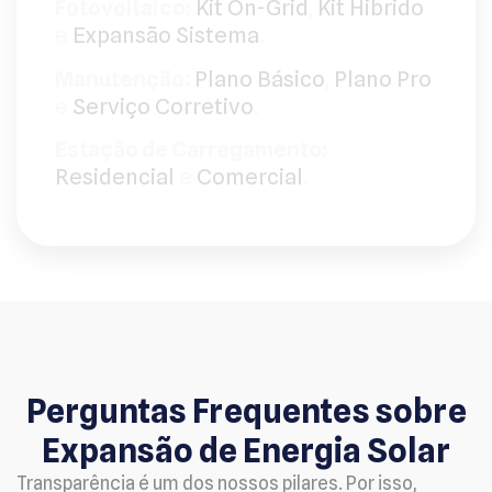
Fotovoltaico:
Kit On-Grid
,
Kit Hibrido
e
Expansão Sistema
.
Manutenção:
Plano Básico
,
Plano Pro
e
Serviço Corretivo
.
Estação de Carregamento:
Residencial
e
Comercial
.
Perguntas Frequentes sobre
Expansão de Energia Solar
Transparência é um dos nossos pilares. Por isso,