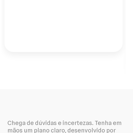
fotovoltaico que eles instalaram mudou
tudo. Hoje tenho silêncio e energia 24h. O
atendimento, desde o engenheiro até a
instalação, foi impecável."
Chega de dúvidas e incertezas. Tenha em
mãos um plano claro, desenvolvido por