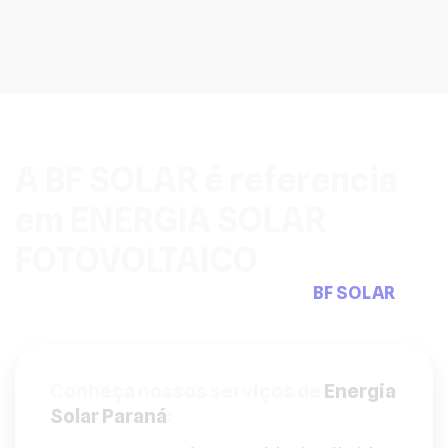
A BF SOLAR é referencia
em ENERGIA SOLAR
FOTOVOLTAICO
Pensou em sistemas fotovoltaicos a
BF SOLAR
tem
a solução que precisa.
Conheça nossos serviços de
Energia
Solar Paraná
: