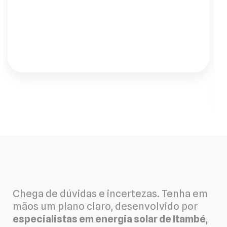
tudo. Hoje tenho silêncio e energia 24h. O
atendimento, desde o engenheiro até a
instalação, foi impecável."
Chega de dúvidas e incertezas. Tenha em
mãos um plano claro, desenvolvido por
especialistas em energia solar de Itambé
,