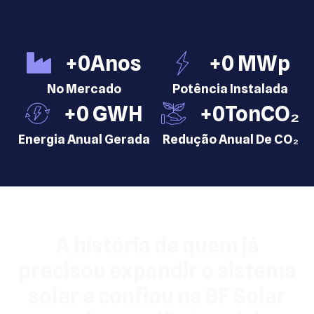
+
0
Anos
+
0
 MWp
No Mercado
Potência Instalada
+
0
 GWH
+
0
TonCO₂
Energia Anual Gerada
Redução Anual De CO₂
A história de quem já
precisou expandir o sistema
solar e confiou na BF Solar