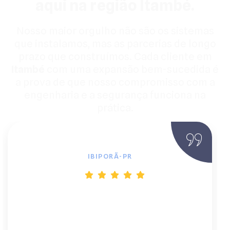
aqui na região Itambé.
Nosso maior orgulho não são os sistemas
que instalamos, mas as parcerias de longo
prazo que construímos. Cada cliente em
Itambé
com uma expansão bem-sucedida é
a prova de que nosso compromisso com a
engenharia e a segurança funciona na
prática.
Fernando M., Engenheiro Civil
IBIPORÃ-PR
"Viver dependendo da rede instável da
região era um estresse. O sistema
fotovoltaico que eles instalaram mudou