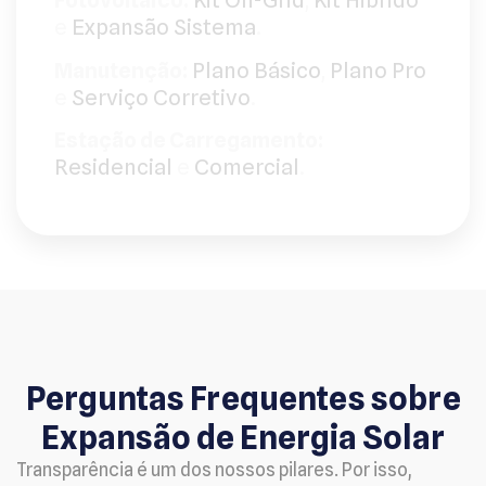
Fotovoltaico:
Kit On-Grid
,
Kit Hibrido
e
Expansão Sistema
.
Manutenção:
Plano Básico
,
Plano Pro
e
Serviço Corretivo
.
Estação de Carregamento:
Residencial
e
Comercial
.
Perguntas Frequentes sobre
Expansão de Energia Solar
Transparência é um dos nossos pilares. Por isso,