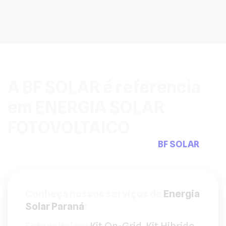
A BF SOLAR é referencia
em ENERGIA SOLAR
FOTOVOLTAICO
Pensou em sistemas fotovoltaicos a
BF SOLAR
tem
a solução que precisa.
Conheça nossos serviços de
Energia
Solar Paraná
: