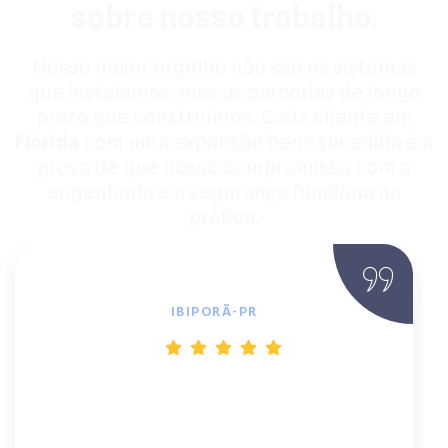
sobre nosso trabalho.
Nosso maior orgulho não são os sistemas
que instalamos, mas as parcerias de longo
prazo que construímos. Cada cliente em
Flórida
com uma expansão bem-sucedida é a
prova de que nosso compromisso com a
engenharia e a segurança funciona na
prática.
Fernando M., Engenheiro Civil
IBIPORÃ-PR
"O barulho do gerador era um problema
constante. O sistema fotovoltaico que
eles instalaram mudou tudo. Hoje tenho