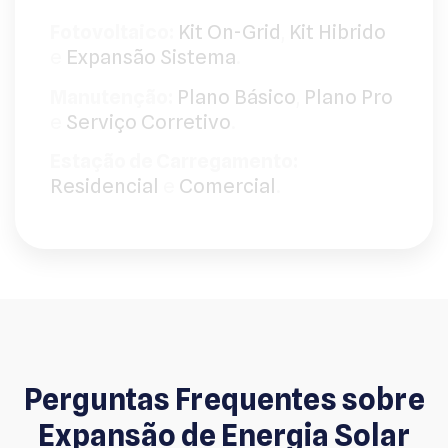
Fotovoltaico:
Kit On-Grid
,
Kit Hibrido
e
Expansão Sistema
.
Manutenção:
Plano Básico
,
Plano Pro
e
Serviço Corretivo
.
Estação de Carregamento:
Residencial
e
Comercial
.
Perguntas Frequentes sobre
Expansão de Energia Solar