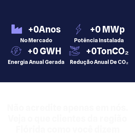
+
0
Anos
+
0
 MWp
No Mercado
Potência Instalada
+
0
 GWH
+
0
TonCO₂
Energia Anual Gerada
Redução Anual De CO₂
Não acredite apenas em nós.
Veja o que clientes da região
Flórida como você dizem