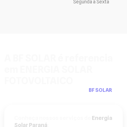
Segunda a Sexta
A BF SOLAR é referencia
em ENERGIA SOLAR
FOTOVOLTAICO
Pensou em sistemas fotovoltaicos a
BF SOLAR
tem
a solução que precisa.
Conheça nossos serviços de
Energia
Solar Paraná
: