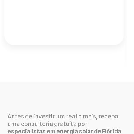
silêncio e energia 24h. O atendimento,
desde o engenheiro até a instalação, foi
impecável."
Antes de investir um real a mais, receba
uma consultoria gratuita por
especialistas em energia solar de Flórida