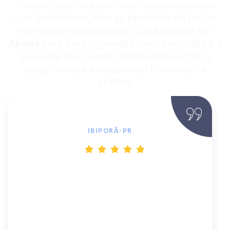
Nosso maior orgulho não são os sistemas
que instalamos, mas as parcerias de longo
prazo que construímos. Cada cliente em
Abatiá
com uma expansão bem-sucedida é a
prova de que nosso compromisso com a
engenharia e a segurança funciona na
prática.
Sindico Condomínio
IBIPORÃ-PR
"Viver dependendo da rede instável da
região era um estresse. O sistema
fotovoltaico que eles instalaram mudou
tudo. Hoje tenho silêncio e energia 24h. O
atendimento, desde o engenheiro até a