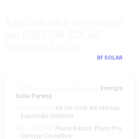
A BF SOLAR é referencia
em ENERGIA SOLAR
FOTOVOLTAICO
Pensou em sistemas fotovoltaicos a
BF SOLAR
tem
a solução que precisa.
Conheça nossos serviços de
Energia
Solar Paraná
:
Fotovoltaico:
Kit On-Grid
,
Kit Hibrido
e
Expansão Sistema
.
Manutenção:
Plano Básico
,
Plano Pro
e
Serviço Corretivo
.