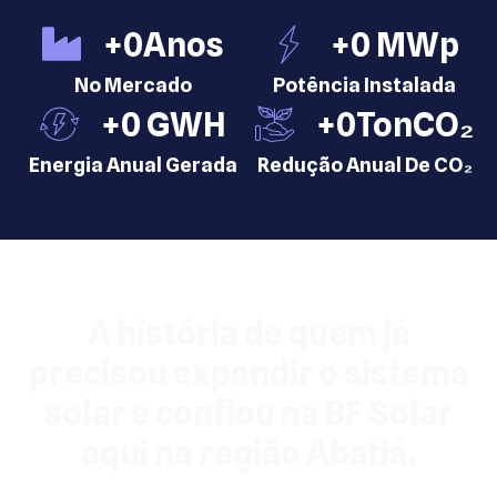
+
0
Anos
+
0
 MWp
No Mercado
Potência Instalada
+
0
 GWH
+
0
TonCO₂
Energia Anual Gerada
Redução Anual De CO₂
A história de quem já
precisou expandir o sistema
solar e confiou na BF Solar
aqui na região Abatiá.